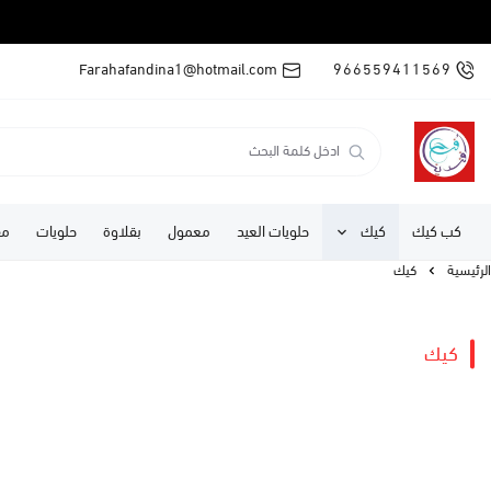
Farahafandina1@hotmail.com
966559411569
كب كيك
كيك
حلويات العيد
معمول
بقلاوة
حلويات
مف
الرئيسية
كيك
كيك