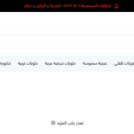
للطلبات المستعجلة ٠٥٩١٣٢٦٧١٦ المدينة و الرياض و دمام.
رزنات للقلي
عجينة سمبوسة
حلويات شرقية عربية
حلويات غربية
شابورة
تعذر جلب المزيد 😢