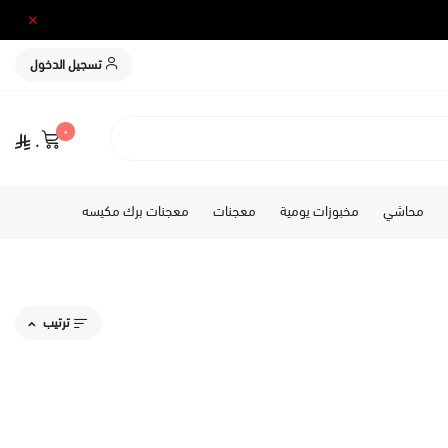
تسجيل الدخول
٠
٠
محاشي
مخبوزات يومية
معجنات
معجنات برك مكيسه
ترتيب
مقترحاتنا
الاكثر مبيعاً