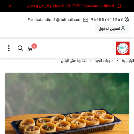
للطلبات المستعجلة ٠٥٩١٣٢٦٧١٦ المدينة و الرياض و دمام.
Farahafandina1@hotmail.com
966559411569
تسجيل الدخول
٠
الرئيسية
حلويات العيد
بقلاوة عش البلبل