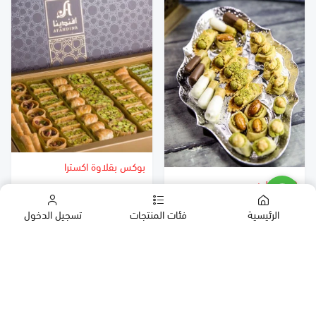
بوكس بقلاوة اكسترا
حلا مغربي
بقلاوة
١٤٠
١١٥
الرئيسية
فئات المنتجات
تسجيل الدخول
كب كيك