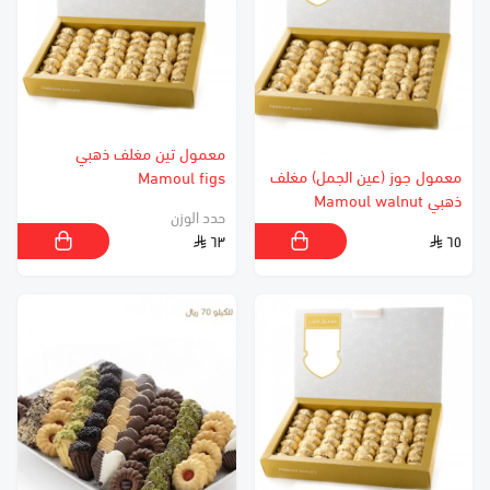
معمول تين مغلف ذهبي
معمول جوز (عين الجمل) مغلف
Mamoul figs
ذهبي Mamoul walnut
حدد الوزن
٦٣
٦٥