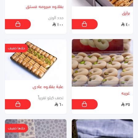
بقلاوه مبرومه فستق
برازق
حدد الوزن
١٠٠
٤٠
حلاها خفيف
علبة بقلاوه عادى
غريبه
نصف كيلو تقريباً
٦٠
٣٥
حلاها خفيف