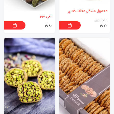
معمول مشكل مغلف ذهبي
بيتي فور
حدد الوزن
٨٠
٧٠