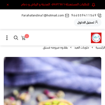
للطلبات المستعجلة ٠٥٩١٣٢٦٧١٦ المدينة و الرياض و دمام.
Farahafandina1@hotmail.com
966559411569
تسجيل الدخول
٠
الرئيسية
حلويات العيد
بقلاوه مبرومه فستق