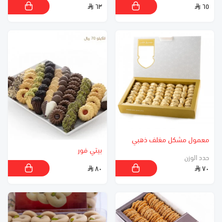
٦٣
٦٥
معمول مشكل مغلف ذهبي
بيتي فور
حدد الوزن
٨٠
٧٠