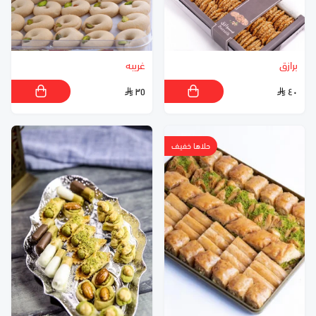
برازق
غريبه
٣٥
٤٠
حلاها خفيف