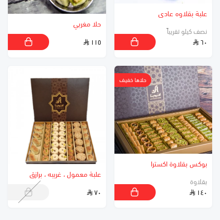
علبة بقلاوه عادى
حلا مغربي
نصف كيلو تقريباً
١١٥
٦٠
حلاها خفيف
بوكس بقلاوة اكسترا
علبة معمول ، غريبه ، برازق
بقلاوة
٧٠
١٤٠