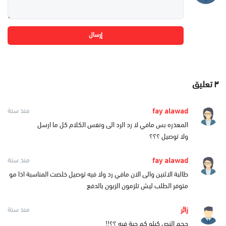
إرسال
٣
تعليق
fay alawad
منذ سنة
المعذره بس مافي لا رد الرد الى ونفس الكلام كل ما ارسل
ولا توصيل ؟؟؟
fay alawad
منذ سنة
طالبة الاثنين والى الان مافي رد ولا فيه توصيل خلصت المناسبة اذا مو
متوفر الطلب ليش تلزمون الزبون بالدفع
زائر
منذ سنة
حجم النص كيلو كم حبة فيه ؟؟!!