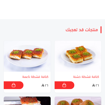
منتجات قد تعجبك
كنافة قشطة خشنة
كنافة قشطة ناعمة
٢٦
٢٦