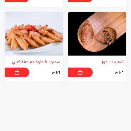
شعيبيات جوز
سمبوسة حلوة مع جبنة كيري
٣٦
٣٢