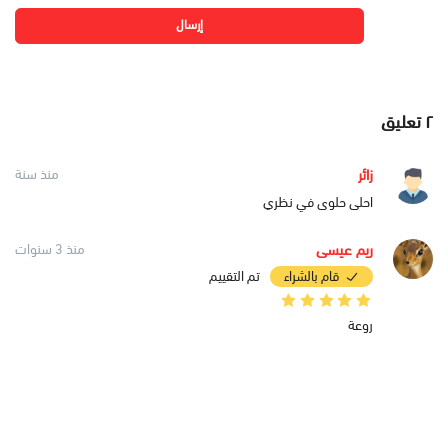
إرسال
٢
تعليق
زائر
منذ سنة
احلى حلوى في نظري
ريم عيسى
منذ 3 سنوات
قام بالشراء
تم التقييم
روعة