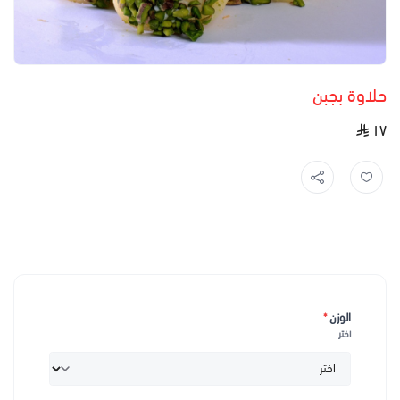
حلاوة بجبن
١٧
الوزن
*
اختر