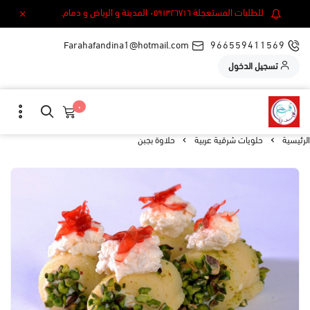
للطلبات المستعجلة ٠٥٩١٣٢٦٧١٦ المدينة و الرياض و دمام.
Farahafandina1@hotmail.com
966559411569
تسجيل الدخول
٠
الرئيسية
حلويات شرقية عربية
حلاوة بجبن