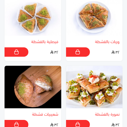
وربات بالقشطة
فيصلية بالقشطة
٣٢
٣٢
نمورة بالقشطة
شعيبيات قشطة
٣٢
٣٢