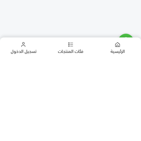
الرئيسية
فئات المنتجات
تسجيل الدخول
كب كيك
كيك
حلويات العيد
معمول