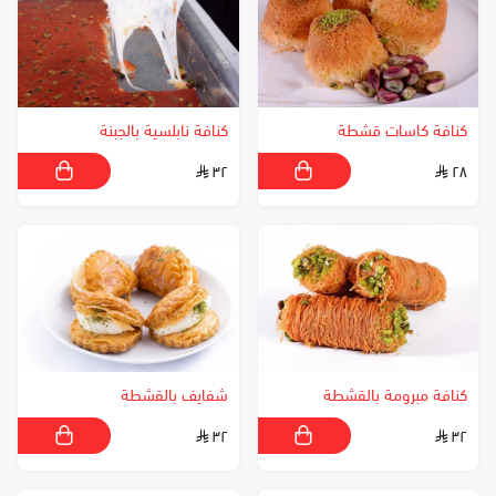
كنافة كاسات قشطة
كنافة نابلسية بالجبنة
٣٢
٢٨
كنافة مبرومة بالقشطة
شفايف بالقشطة
٣٢
٣٢