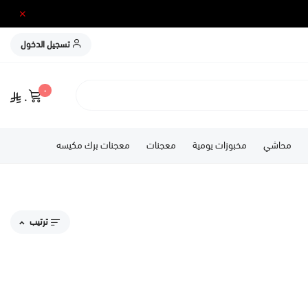
تسجيل الدخول
٠
٠
محاشي
مخبوزات يومية
معجنات
معجنات برك مكيسه
ترتيب
مقترحاتنا
الاكثر مبيعاً