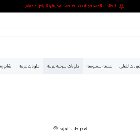
للطلبات المستعجلة ٠٥٩١٣٢٦٧١٦ المدينة و الرياض و دمام.
رزنات للقلي
عجينة سمبوسة
حلويات شرقية عربية
حلويات غربية
شابورة
تعذر جلب المزيد 😢