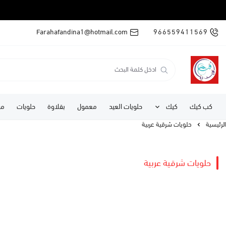
Farahafandina1@hotmail.com
966559411569
كب كيك
كيك
حلويات العيد
معمول
بقلاوة
حلويات
مف
الرئيسية
حلويات شرقية عربية
حلويات شرقية عربية