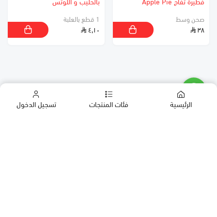
فطيرة تفاح Apple Pie
بالحليب و اللوتس
صحن وسط
1 قطع بالعلبة
٤٫١٠
٣٨
الرئيسية
فئات المنتجات
تسجيل الدخول
كب كيك
كيك
حلويات العيد