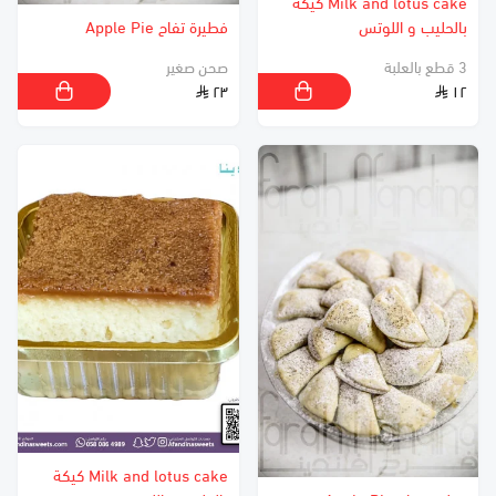
Milk and lotus cake كيكة
بالحليب و اللوتس
فطيرة تفاح Apple Pie
3 قطع بالعلبة
صحن صغير
٢٣
١٢
Milk and lotus cake كيكة