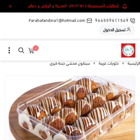
للطلبات المستعجلة ٠٥٩١٣٢٦٧١٦ المدينة و الرياض و دمام.
Farahafandina1@hotmail.com
966559411569
تسجيل الدخول
٠
الرئيسية
حلويات غربية
سينابون محشي جبنة كيري