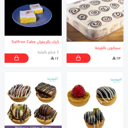
كيك بالزعفران Saffron Cake
سينابون بالقرفة
3 قطع بالعلبة
١٢
٢٣