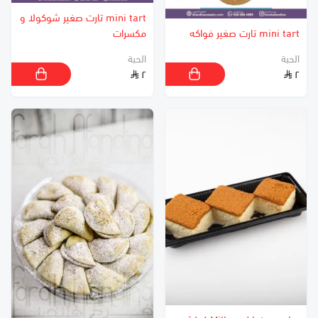
mini tart تارت صغير شوكولا و
mini tart تارت صغير فواكه
مكسرات
الحبة
الحبة
٢
٢