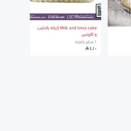
Milk and lotus cake كيكة بالحليب
و اللوتس
1 قطع بالعلبة
٤٫١٠