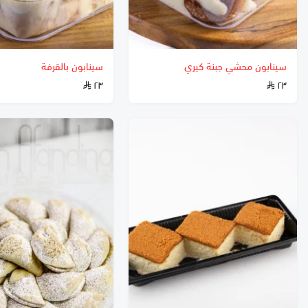
سينابون محشي جبنة كيري
سينابون بالقرفة
٢٣
٢٣