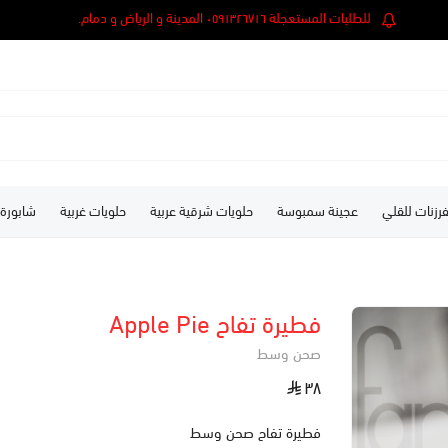
للطلبات المستعجلة ٠٥٩١٣٢٦٧١٦ المدينة و الرياض و دمام.
رزنات للقلي
عجينة سمبوسة
حلويات شرقية عربية
حلويات غربية
شابورة
فطيرة تفاح Apple Pie
صحن وسط
٣٨
فطيرة تفاح صحن وسط