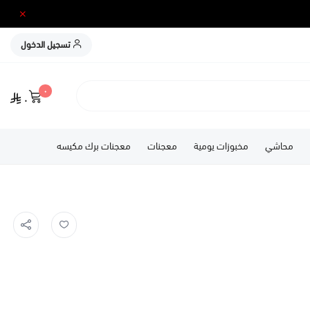
تسجيل الدخول
٠
٠
محاشي
مخبوزات يومية
معجنات
معجنات برك مكيسه