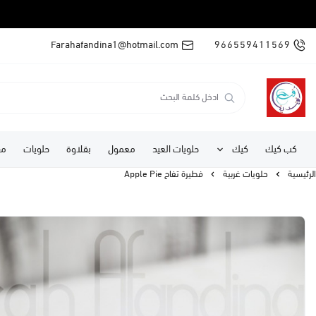
Farahafandina1@hotmail.com
966559411569
كب كيك
كيك
حلويات العيد
معمول
بقلاوة
حلويات
مف
الرئيسية
حلويات غربية
فطيرة تفاح Apple Pie