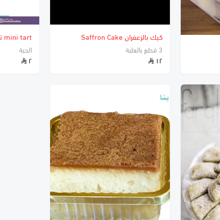
كيك بالزعفران Saffron Cake
mini tart تارت صغير فواكه
3 قطع بالعلبة
الحبة
٢
١٢