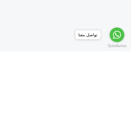
تواصل معنا
كب كيك
كيك
حلويات العيد
معمول