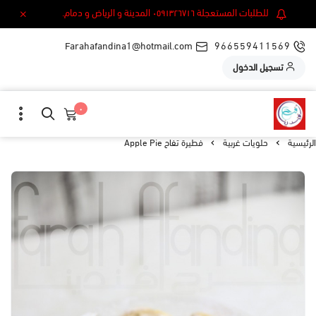
للطلبات المستعجلة ٠٥٩١٣٢٦٧١٦ المدينة و الرياض و دمام.
Farahafandina1@hotmail.com
966559411569
تسجيل الدخول
٠
الرئيسية
حلويات غربية
فطيرة تفاح Apple Pie