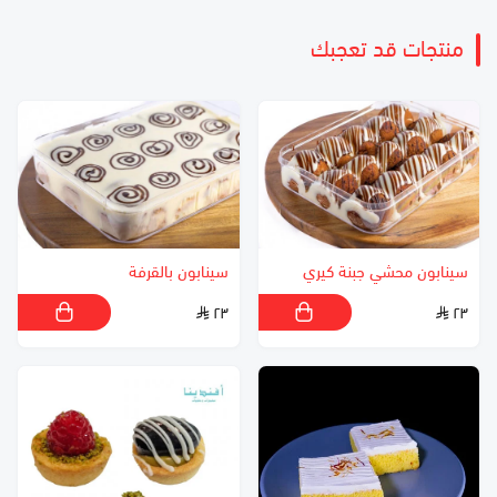
منتجات قد تعجبك
سينابون محشي جبنة كيري
سينابون بالقرفة
٢٣
٢٣