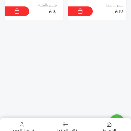
صحن وسط
1 قطع بالعلبة
٤٫١٠
٣٨
الرئيسية
فئات المنتجات
تسجيل الدخول