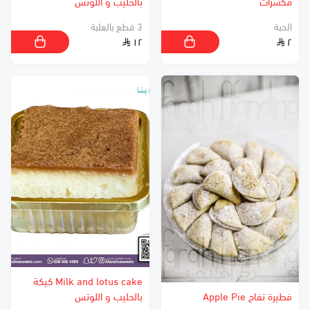
مكسرات
بالحليب و اللوتس
الحبة
3 قطع بالعلبة
١٢
٢
Milk and lotus cake كيكة
فطيرة تفاح Apple Pie
بالحليب و اللوتس