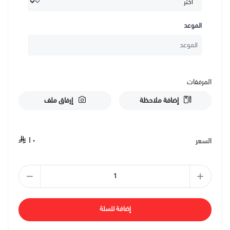
يعتبر
كب كيك الشوكولاته
من حلويات أفندينا من الخيارات الشهية
للاحتفالات، حيث يمكن تقديمه بمذاق الشوكولاته الغنية التي يعشقها
الموعد
الكثيرون.
المرفقات
إضافة ملاحظة
إرفاق ملف
١٠
السعر
إضافة للسلة