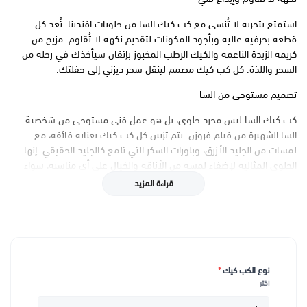
استمتع بتجربة لا تُنسى مع كب كيك السا من حلويات افندينا. تُعد كل
قطعة بحرفية عالية وبأجود المكونات لتقديم نكهة لا تُقاوم. مزيج من
كريمة الزبدة الناعمة والكيك الرطب المخبوز بإتقان سيأخذك في رحلة من
السحر واللذة. كل كب كيك مصمم لينقل سحر ديزني إلى حفلتك.
تصميم مستوحى من السا
كب كيك السا ليس مجرد حلوى، بل هو عمل فني مستوحى من شخصية
السا الشهيرة من فيلم فروزن. يتم تزيين كل كب كيك بعناية فائقة، مع
لمسات من الجليد الأزرق، وبلورات السكر التي تلمع كالجليد الحقيقي. إنها
الحلوى المثالية لإضفاء لمسة من الأناقة والخيال على أي مناسبة، سواء
كانت حفلة عيد ميلاد أو تجمع عائلي.
قراءة المزيد
لحظات سحرية لكل الأعمار
اجعل مناسباتك أكثر سحراً وروعة مع كب كيك السا من حلويات افندينا.
تصميمه الفريد يجعله مناسباً لكل الأعمار، مما يضمن أن الجميع سيستمتع
بلحظات من الفرح والسعادة. سواء كنت تحتفل بعيد ميلاد طفلك أو تجمع
نوع الكب كيك
*
الأصدقاء والعائلة، كب كيك السا سيضفي على مناسبتك جواً من الحماسة
اختر
والبهجة.