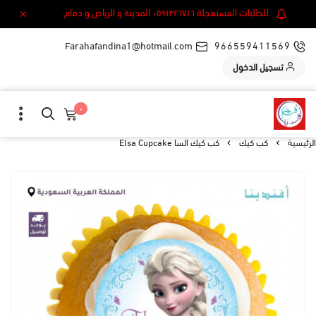
للطلبات المستعجلة ٠٥٩١٣٢٦٧١٦ المدينة و الرياض و دمام.
Farahafandina1@hotmail.com
966559411569
تسجيل الدخول
٠
الرئيسية
كب كيك
كب كيك السا Elsa Cupcake