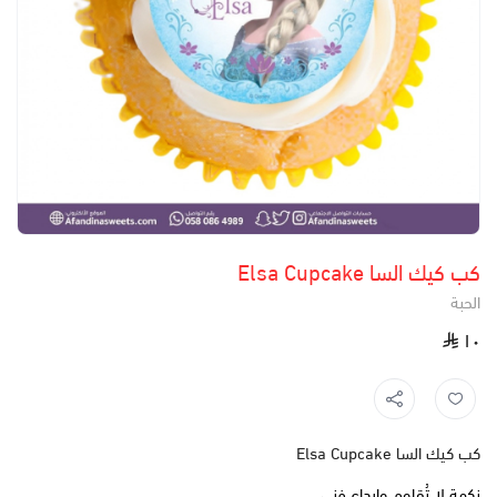
كب كيك السا Elsa Cupcake
الحبة
١٠
كب كيك السا Elsa Cupcake
نكهة لا تُقاوم وإبداع فني