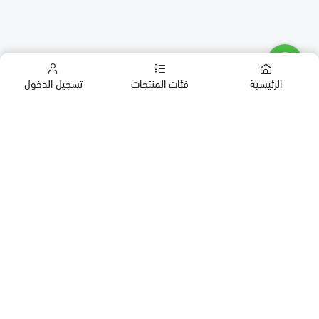
الرئيسية
فئات المنتجات
تسجيل الدخول
كب كيك
كيك
حلويات العيد
معمول
روابط مهمة
بقلاوة