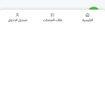
الرئيسية
فئات المنتجات
تسجيل الدخول
كب كيك
كيك
حلويات العيد
معمول
روابط مهمة
بقلاوة
المدونة
حلويات