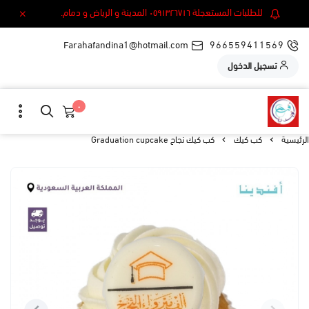
للطلبات المستعجلة ٠٥٩١٣٢٦٧١٦ المدينة و الرياض و دمام.
Farahafandina1@hotmail.com
966559411569
تسجيل الدخول
٠
الرئيسية
كب كيك
كب كيك نجاح Graduation cupcake