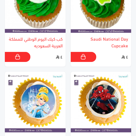
Saudi National Day
كب كيك اليوم الوطني للمملكة
Cupcake
العربية السعوديه
٤
٤