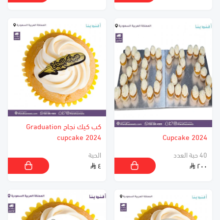
كب كيك نجاح Graduation
cupcake 2024
2024 Cupcake
40 حبة العدد
الحبة
٤
٢٠٠