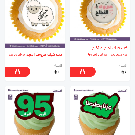
كب كيك نجاح و تخرج
Graduation cupcake
كب كيك خروف العيد cupcake
الحبة
الحبة
١٠
٤