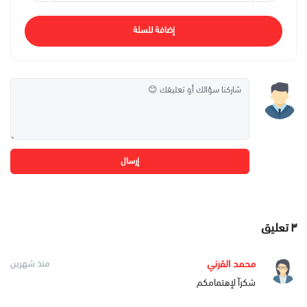
إضافة للسلة
إرسال
٣
تعليق
محمد القرني
منذ شهرين
شكرآ لإهتمامكم