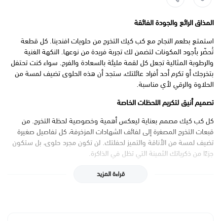
المذاق الرائع والجودة الفائقة
استمتع بطعم النجاح مع كب كيك التخرج من حلويات افندينا. كل قطعة
تُحضّر بأجود المكونات لتضمن لك تجربة فريدة من نوعها. النكهة الغنية
والرطوبة المثالية تجعل كل لقمة مليئة بالسعادة والفرح. سواء كنت تحتفل
بتخرجك أو تكرم أحد أفراد عائلتك، ستجد أن هذه الحلوى تضيف لمسة من
الحلاوة والرقي لأي مناسبة.
تصميم أنيق لتكريم اللحظات الخاصة
كل كب كيك مصمم بعناية ليعكس أهمية وخصوصية لحظة التخرج. من
قبعات التخرج المصغرة إلى لفائف الشهادات المزخرفة، كل تفاصيل صغيرة
تضيف لمسة من الأناقة والتميز لحفلتك. لن تكون مجرد حلوى، بل ستكون
جزءًا من ذكرياتك الثمينة التي تظل في الذاكرة.
لمسات شخصية لتجربة لا تُنسى
قراءة المزيد
نحن نفهم أن كل حفل تخرج هو فريد من نوعه، لذا نوفر خيارات تخصيص
متنوعة لتتناسب مع احتياجاتك. اختر الألوان والنكهات والتصميمات التي
تعكس شخصيتك وتناسب ذوقك. هذا الكب كيك ليس مجرد حلوى، بل هو