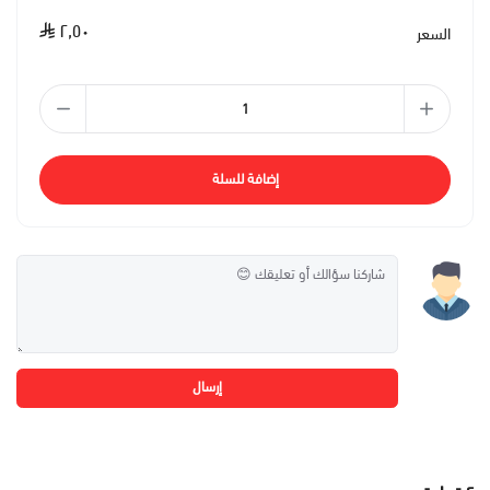
٢٫٥٠
السعر
إضافة للسلة
إرسال