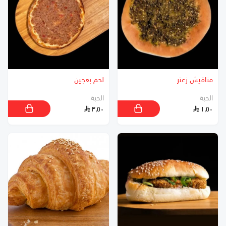
مناقيش زعتر
لحم بعجين
الحبة
الحبة
٣٫٥٠
١٫٥٠