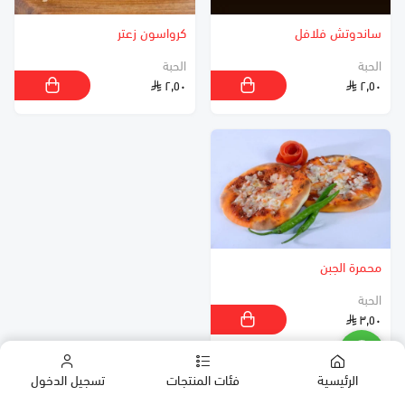
ساندوتش فلافل
كرواسون زعتر
الحبة
الحبة
٢٫٥٠
٢٫٥٠
محمرة الجبن
الحبة
٣٫٥٠
الرئيسية
فئات المنتجات
تسجيل الدخول