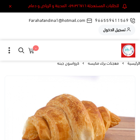
للطلبات المستعجلة ٠٥٩١٣٢٦٧١٦ المدينة و الرياض و دمام.
Farahafandina1@hotmail.com
966559411569
تسجيل الدخول
٠
الرئيسية
معجنات برك مكيسه
كرواسون جبنه