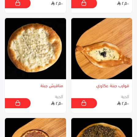
٢٫٥٠
٢٫٥٠
قوارب جبنة عكاوي
مناقيش جبنة
الحبة
الحبة
٢٫٥٠
٢٫٥٠