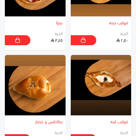
قوارب جبنه
بيتزا
الحبة
الحبة
٣٫٤٥
٢٫٥٠
قوارب لبنه
بطاطس و خضار
الحبة
الحبة