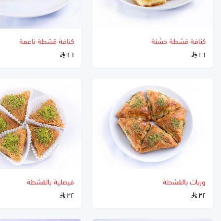
كنافة قشطة خشنة
كنافة قشطة ناعمة
٢٦
٢٦
وربات بالقشطة
فيصلية بالقشطة
٣٢
٣٢