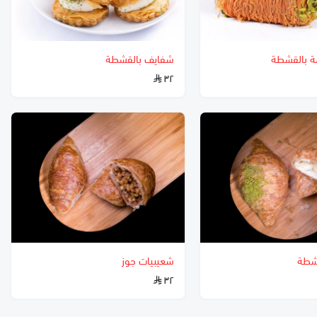
مة بالقشطة
شفايف بالقشطة
٣٢
شطة
شعيبيات جوز
٣٢