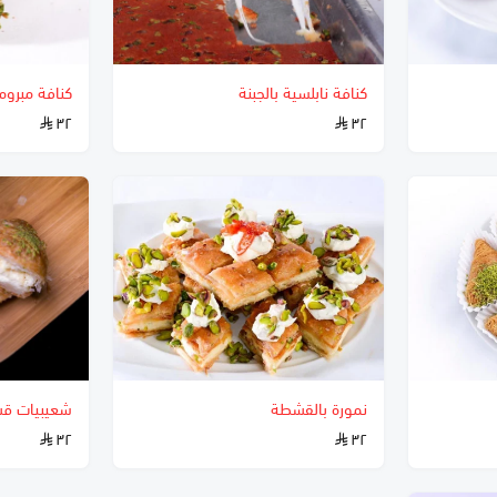
كنافة نابلسية بالجبنة
كنافة مبرو
٣٢
٣٢
نمورة بالقشطة
شعيبيات ق
٣٢
٣٢