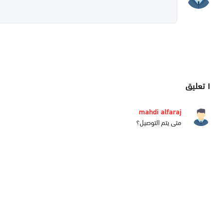
١
تعليق
mahdi alfaraj
متى يتم التوصيل؟