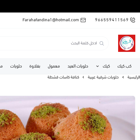
Farahafandina1@hotmail.com
966559411569
كب كيك
كيك
حلويات العيد
معمول
بقلاوة
حلويات
مف
الرئيسية
حلويات شرقية عربية
كنافة كاسات قشطة