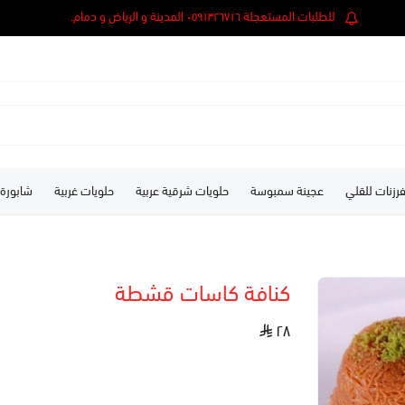
للطلبات المستعجلة ٠٥٩١٣٢٦٧١٦ المدينة و الرياض و دمام.
رزنات للقلي
عجينة سمبوسة
حلويات شرقية عربية
حلويات غربية
شابورة
كنافة كاسات قشطة
٢٨