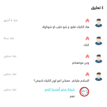
٤
تعليق
زائر
منذ 6 أشهر
هاد الكيك قلبو ع شو حليب او شوكولا
زائر
منذ سنة
كيك
زائر
منذ سنتين
وين موقعكم
زائر
منذ سنتين
السلام عليكم ، ممكن اغير لون الكيك لابيض؟
شركة مخبز أفندينا للخبز
منذ سنتين
نعم