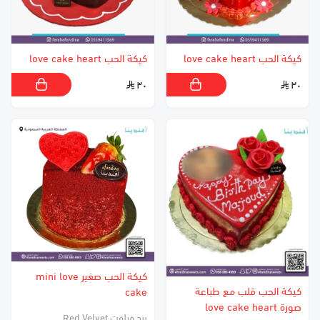
كيكة الحب love cake heart
كيكة الحب love cake heart
٣٠
٣٠
كيكة الحب صغير mini love
كيكة الحب قلب مع طباعة
cake
صورة love cake heart
ريد فيلفت Red Velvet