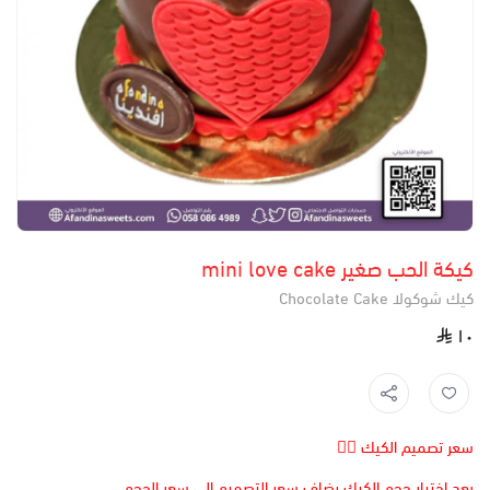
كيكة الحب صغير mini love cake
كيك شوكولا Chocolate Cake
١٠
سعر تصميم الكيك 👆🏻
بعد اختيار حجم الكيك يضاف سعر التصميم الى سعر الحجم