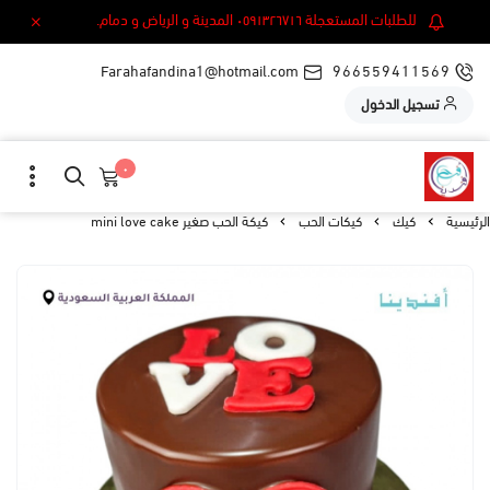
للطلبات المستعجلة ٠٥٩١٣٢٦٧١٦ المدينة و الرياض و دمام.
Farahafandina1@hotmail.com
966559411569
تسجيل الدخول
٠
الرئيسية
كيك
كيكات الحب
كيكة الحب صغير mini love cake