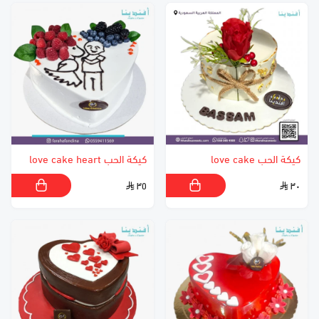
كيكة الحب love cake
كيكة الحب love cake heart
٣٥
٣٠