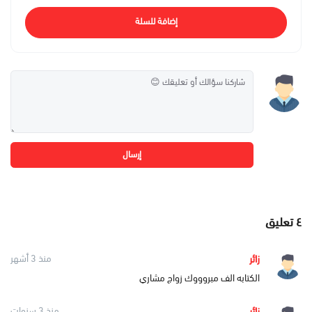
إضافة للسلة
إرسال
٤
تعليق
زائر
منذ 3 أشهر
الكتابه الف مبروووك زواج مشاري
زائر
منذ 3 سنوات