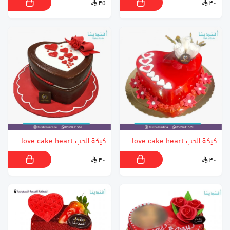
٣٥
٣٠
كيكة الحب love cake heart
كيكة الحب love cake heart
٣٠
٣٠