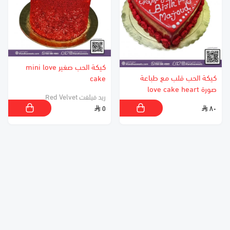
كيكة الحب صغير mini love
كيكة الحب قلب مع طباعة
cake
صورة love cake heart
ريد فيلفت Red Velvet
٥
٨٠