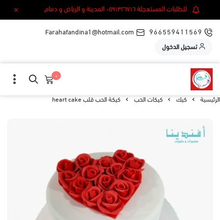
للطلبات المستعجلة ٠٥٩١٣٢٦٧١٦ المدينة و الرياض و دمام.
Farahafandina1@hotmail.com
966559411569
تسجيل الدخول
٠
الرئيسية
كيك
كيكات الحب
كيكة الحب قلب heart cake