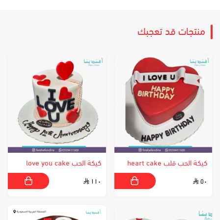
منتجات قد تعجبك
كيكة الحب قلب heart cake
كيكة الحب love you cake
١١٠
٥٠