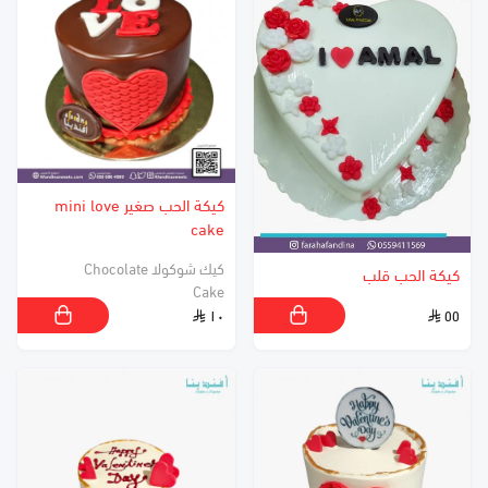
كيكة الحب صغير mini love
cake
كيك شوكولا Chocolate
كيكة الحب قلب
Cake
١٠
٥٥