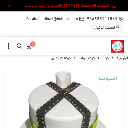
للطلبات المستعجلة ٠٥٩١٣٢٦٧١٦ المدينة و الرياض و دمام.
Farahafandina1@hotmail.com
966559411569
تسجيل الدخول
٠
الرئيسية
كيك
كيكات بنات
كيكة ام الختين