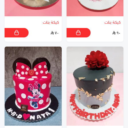
كيكة بنات
كيكة بنات
٧٠
٩٠