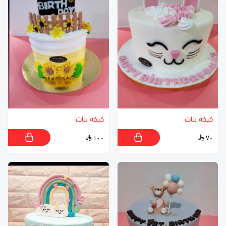
كيكة بنات
كيكة بنات
١٠٠
٧٠