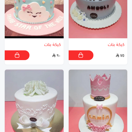
كيكة بنات
كيكة بنات
٩٠
٧٥