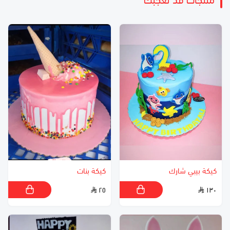
منتجات قد تعجبك
كيكة بيبي شارك
كيكة بنات
٢٥
١٣٠