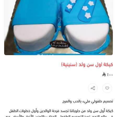
كيكة اول سن ولد (سنينية)
١٠٠
تصميم طفولي مليء بالحب والمرح
كيكة أول سن ولد من حلوياتنا تجسد فرحة الوالدين وأول خطوات الطفل
في عالم النمو. تميز التصميم الطفولي الجذاب باللونين الأزرق والأبيض، مع