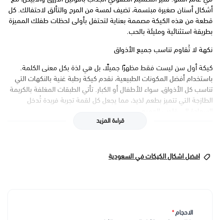
أشكال أسنان صغيرة مبتسمة، تضيف لمسة من المرح والتألق لاحتفالك. كل
قطعة من هذه الكيكة مصممة بعناية لتحتفل بأولى لحظات طفلك المميزة
بطريقة استثنائية ومليئة بالحب.
نكهة لا تُقاوم تناسب جميع الأذواق
كيكة أول سن ليست فقط مظهرًا جميلًا، بل هي لذة بكل معنى الكلمة.
باستخدام أفضل المكونات الطبيعية، نقدم كيكة رطبة غنية بالنكهات التي
تناسب كل الأذواق، سواء للأطفال أو الكبار. تأتي الطبقات المغلفة بالكريمة
الطازجة التي تتميز بطعم لذيذ، مما يجعل كل لقمة تجربة فريدة تُدخل
السعادة إلى قلوب الجميع.
قراءة المزيد
تجربة احتفالية مخصصة لك ولطفلك
نحن ندرك أن أول سن لطفلك هو ذكرى خاصة جدًا، لذا نوفر لك إمكانية
افضل اشكال الكيكات في السعودية
تخصيص الكيكة بما يناسب ذوقك. سواء كنت تفضل تغيير الألوان أو إضافة
اسم طفلك، نقدم خيارات متعددة لتجعل احتفالك أكثر خصوصية وتميزًا.
هذه الكيكة مثالية لجعل يوم "السنينية" لحظة لا تُنسى، ومصدر فرح وبهجة
لعائلتك وكل المدعوين.
سعر تصميم الكيك 👆🏻
الاحجام
*