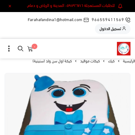
للطلبات المستعجلة ٠٥٩١٣٢٦٧١٦ المدينة و الرياض و دمام.
Farahafandina1@hotmail.com
966559411569
تسجيل الدخول
٠
الرئيسية
كيك
كيكات مواليد
كيكة اول سن ولد (سنينية)