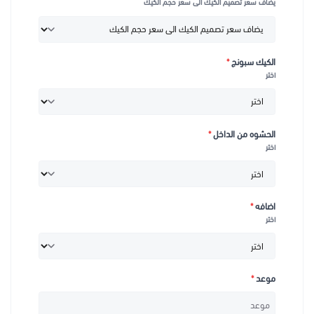
يضاف سعر تصميم الكيك الى سعر حجم الكيك
بعد اختيار حجم الكيك يضاف سعر التصميم الى سعر الحجم
بإمكانكم طلب الكيك قبل يوم او اكثر من يوم الاستلام
كيك قطر(6 او 8 او 10انش طبقة) ارتفاع 8 سم
الكيك سبونج
*
اختر
كيك قطر (6 او 8 او 10 انش طبقتين) ارتفاع 16 سم
لأي استفسارات يمكنكم التواصل معنا عبر الضغط على علامة الواتساب
أمامكم
الحشوه من الداخل
*
اختر
إذا كنت تبحث عن
محل كيكة مواليد
قريب، فإن حلويات أفندينا هي الخيار
الأمثل لتلبية طلباتك بسرعة وجودة عالية لضمان تجربة فريدة.
اضافه
*
اختر
موعد
*