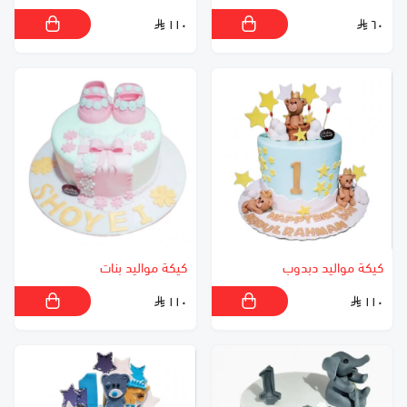
١١٠
٦٠
كيكة مواليد دبدوب
كيكة مواليد بنات
١١٠
١١٠