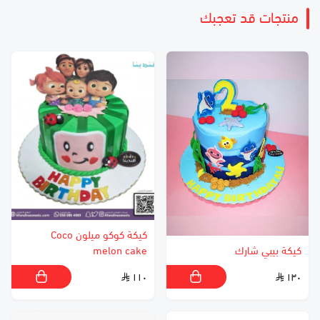
منتجات قد تعجبك
كيكة كوكو ميلون Coco
كيكة بيبي شارك
melon cake
١١٠
١٣٠