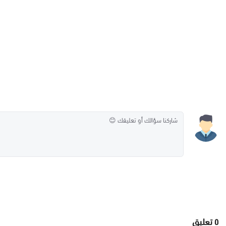
٥
تعليق