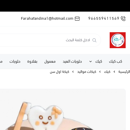
Farahafandina1@hotmail.com
966559411569
كب كيك
كيك
حلويات العيد
معمول
بقلاوة
حلويات
مف
الرئيسية
كيك
كيكات مواليد
كيكة اول سن