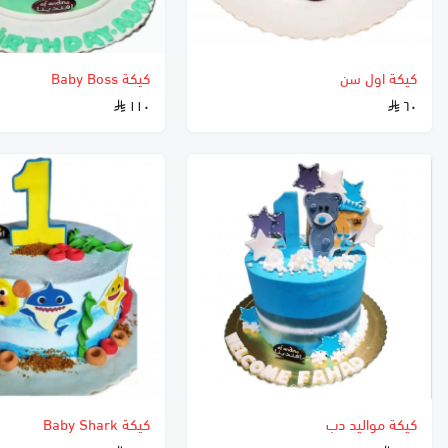
كيكة اول سن
كيكة Baby Boss
١١٠
٦٠
كيكة مواليد دب
كيكة Baby Shark