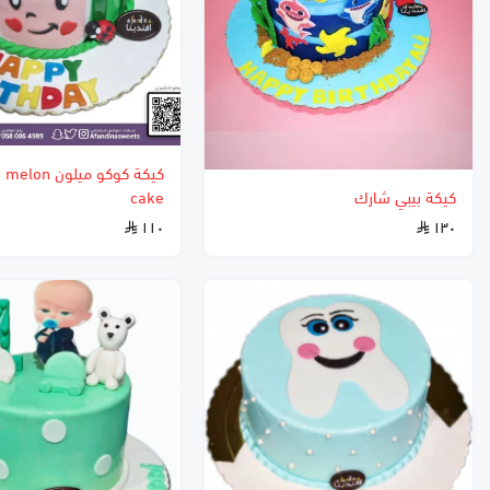
كيكة كوكو ميلون 
كيكة بيبي شارك
cake
١١٠
١٣٠