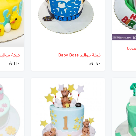
Coco melon
كيكة مواليد Baby Boss
كيكة موالي
١٢٠
١٤٠