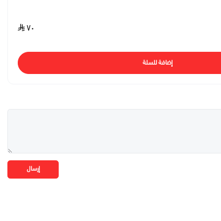
٧٠
إضافة للسلة
إرسال