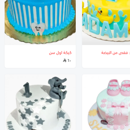
د فقص من البيضة
كيكة اول سن
٦٠