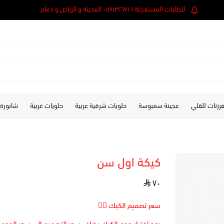
للطلبات المستعجلة ٠٥٩١٣٢٦٧١٦ المدينة و الرياض و دمام.
رزنات للقلي
عجينة سمبوسة
حلويات شرقية عربية
حلويات غربية
شابورة
كيكة اول سن
٧٠
سعر تصميم الكيك 👆🏻