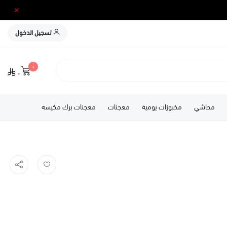
تسجيل الدخول
٠
٠
محاشي
مخبوزات يومية
معجنات
معجنات برك مكيسه