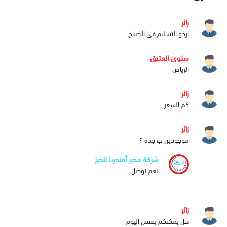
زائر
ارجو التسليم في الصباح
سلوى العتيق
الرياض
زائر
كم السعر
زائر
موجودين ب جدة ؟
شركة مخبز أفندينا للخبز
نعم نوصل
زائر
هل يمكنكم بنفس اليوم