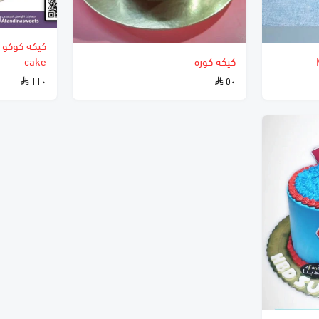
كيكه كوره
cake
١١٠
٥٠