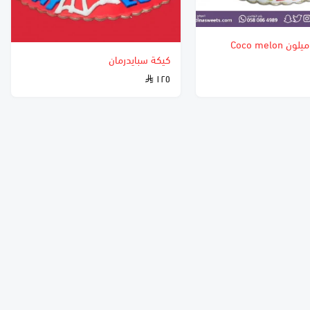
كيكة كوكو ميلون Coco melon
كيكة سبايدرمان
١٢٥