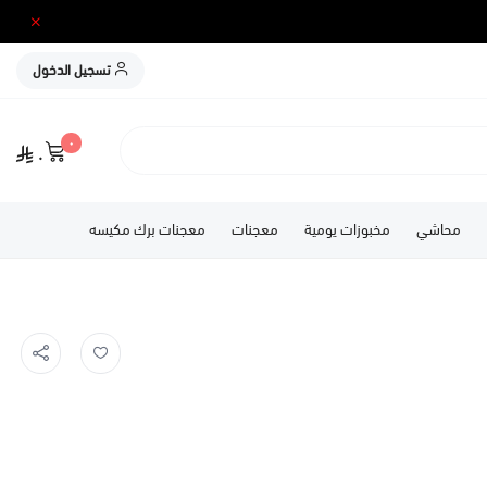
تسجيل الدخول
٠
٠
محاشي
مخبوزات يومية
معجنات
معجنات برك مكيسه