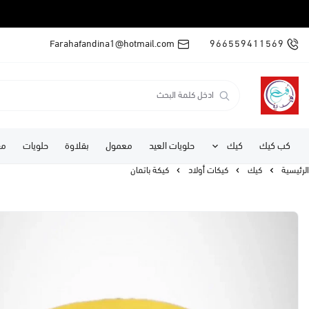
Farahafandina1@hotmail.com
966559411569
كب كيك
كيك
حلويات العيد
معمول
بقلاوة
حلويات
مف
الرئيسية
كيك
كيكات أولاد
كيكة باتمان