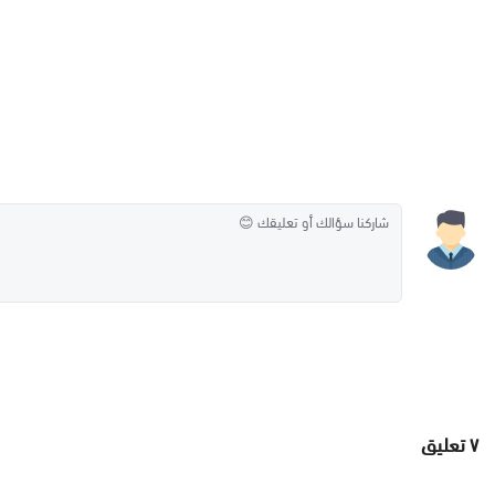
٧
تعليق