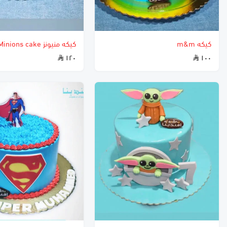
كيكه m&m
كيكه منيونز Minions cake
١٢٠
١٠٠