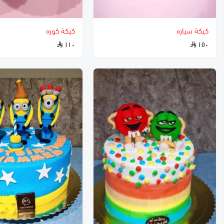
كيكة سياره
كيكة كوره
١١٠
١٥٠