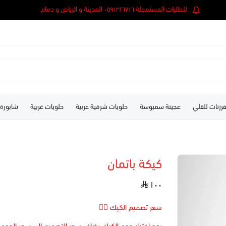
للطلبات المستعجلة ٠٥٩١٣٢٦٧١٦ المدينة و الرياض و دمام.
رزنات للقلي
عجينة سمبوسة
حلويات شرقية عربية
حلويات غربية
شابورة
كيكة باتمان
١٠٠
سعر تصميم الكيك 👆🏻