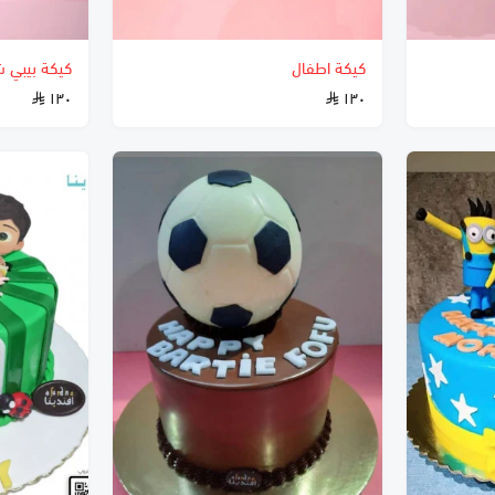
كيكة اطفال
كيكة بيبي 
١٣٠
١٣٠