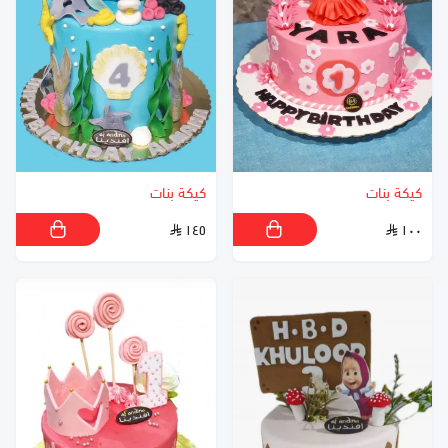
كيكة بنات
كيكة بنات
١٤٥
١٠٠