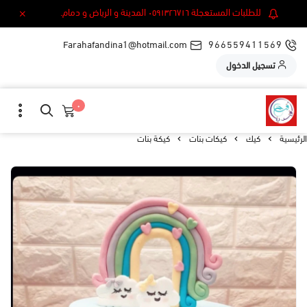
للطلبات المستعجلة ٠٥٩١٣٢٦٧١٦ المدينة و الرياض و دمام.
Farahafandina1@hotmail.com
966559411569
تسجيل الدخول
٠
الرئيسية
كيك
كيكات بنات
كيكة بنات