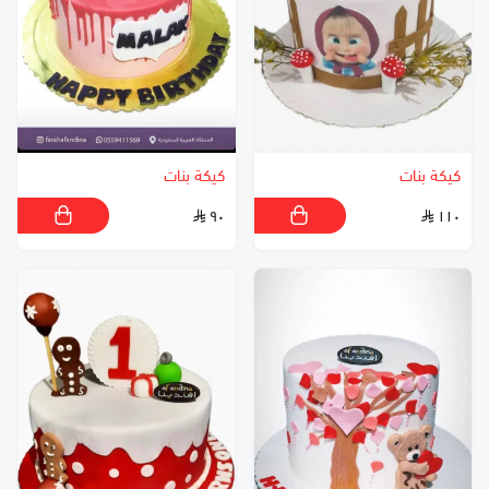
كيكة بنات
كيكة بنات
٩٠
١١٠