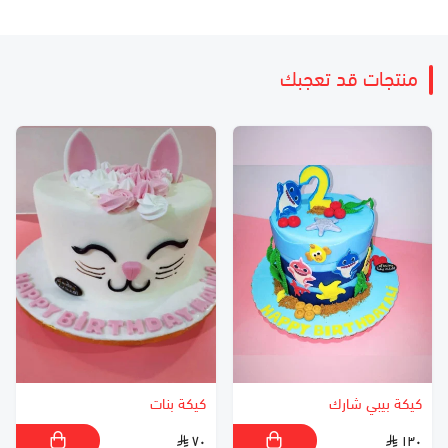
منتجات قد تعجبك
كيكة بيبي شارك
كيكة بنات
٧٠
١٣٠