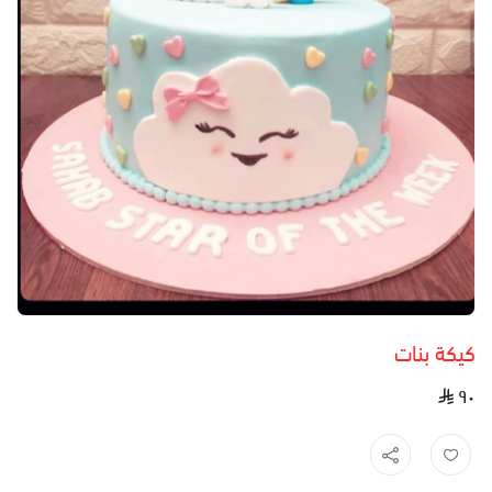
كيكة بنات
٩٠