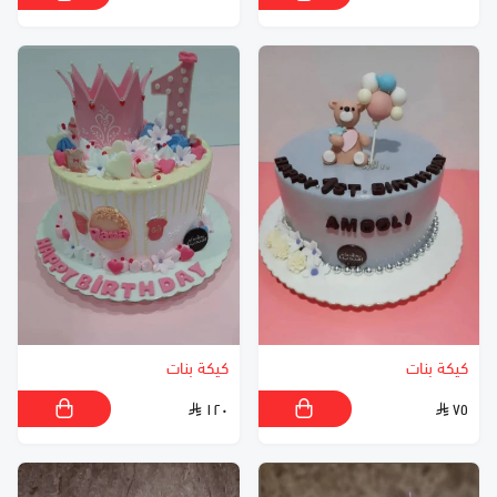
كيكة بنات
كيكة بنات
١٢٠
٧٥