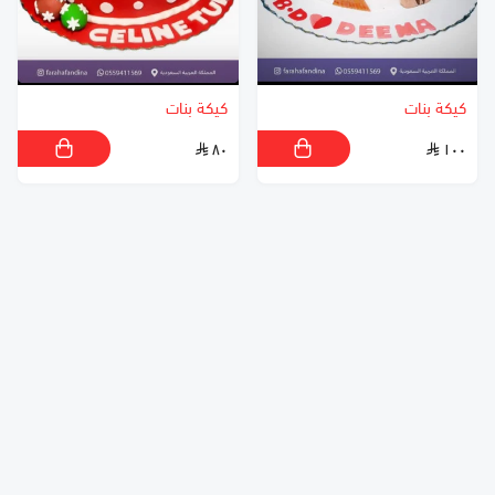
كيكة بنات
كيكة بنات
٨٠
١٠٠