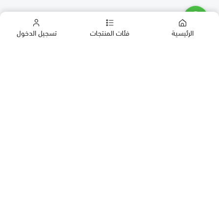
الرئيسية
فئات المنتجات
تسجيل الدخول
كب كيك
كيك
حلويات العيد
معمول
روابط مهمة
بقلاوة
المدونة
حلويات