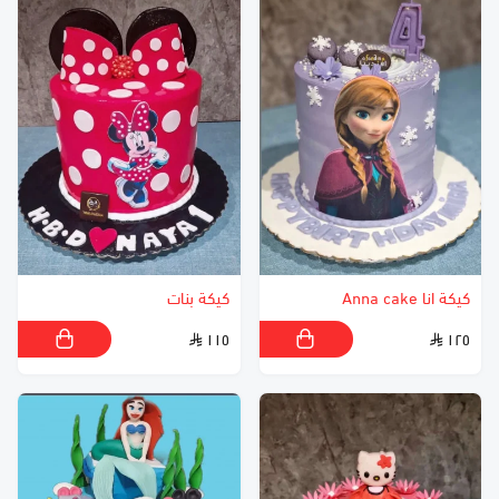
كيكة انا Anna cake
كيكة بنات
١١٥
١٢٥