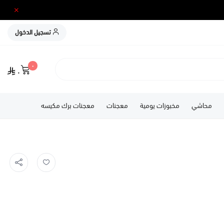
تسجيل الدخول
٠
٠
محاشي
مخبوزات يومية
معجنات
معجنات برك مكيسه