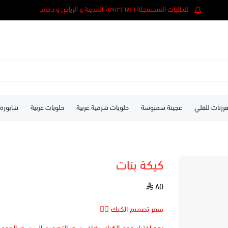
للطلبات المستعجلة ٠٥٩١٣٢٦٧١٦ المدينة و الرياض و دمام.
رزنات للقلي
عجينة سمبوسة
حلويات شرقية عربية
حلويات غربية
شابورة
كيكة بنات
٨٥
سعر تصميم الكيك 👆🏻