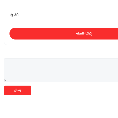
٨٥
إضافة للسلة
إرسال