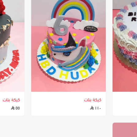
كيكة بنات
كيكة بنات
٥٥
١١٠