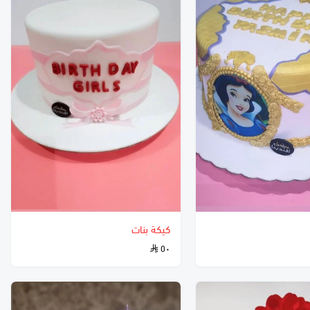
كيكة بنات
٥٠