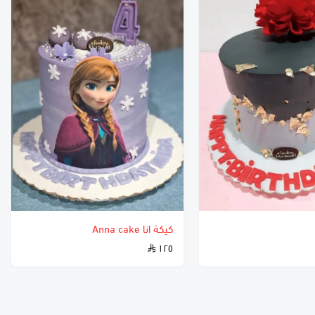
كيكة انا Anna cake
١٢٥