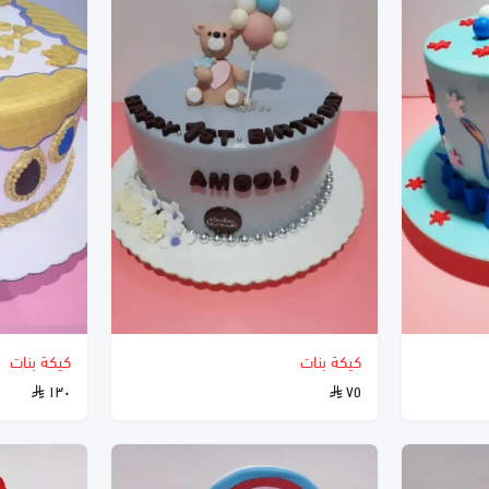
كيكة بنات
كيكة بنات
١٣٠
٧٥