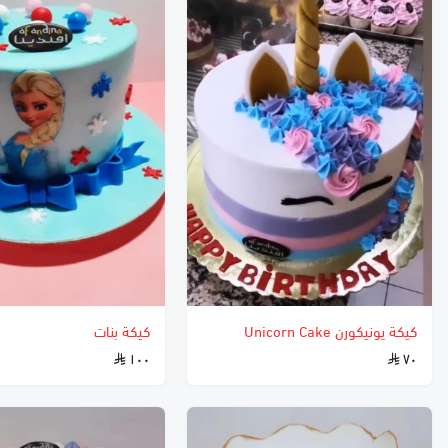
كيكة يونيكورن Unicorn Cake
كيكة بنات
١٠٠
٧٠