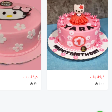
كيكة بنات
كيكة بنات
٧٠
١٠٠