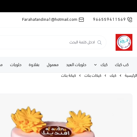
Farahafandina1@hotmail.com
966559411569
كب كيك
كيك
حلويات العيد
معمول
بقلاوة
حلويات
مف
الرئيسية
كيك
كيكات بنات
كيكة بنات