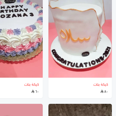
كيكة بنات
كيكة بنات
٦٠
٨٠