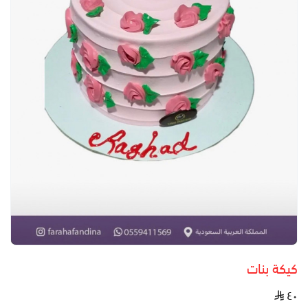
كيكة بنات
٤٠