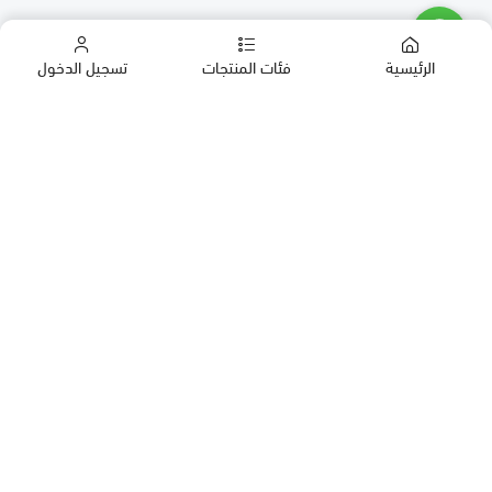
الرئيسية
فئات المنتجات
تسجيل الدخول
كب كيك
كيك
حلويات العيد
معمول
روابط مهمة
بقلاوة
المدونة
حلويات