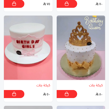
٧٥
٧٠
كيكة بنات
كيكة بنات
٥٠
٨٠