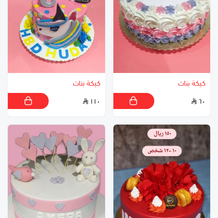
كيكة بنات
كيكة بنات
١١٠
٦٠