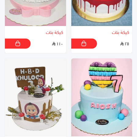
كيكة بنات
كيكة بنات
١١٠
٢٥