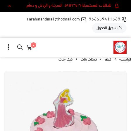
للطلبات المستعجلة ٠٥٩١٣٢٦٧١٦ المدينة و الرياض و دمام.
Farahafandina1@hotmail.com
966559411569
تسجيل الدخول
٠
الرئيسية
كيك
كيكات بنات
كيكة بنات