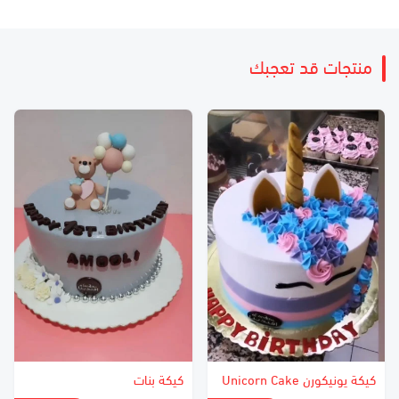
منتجات قد تعجبك
كيكة يونيكورن Unicorn Cake
كيكة بنات