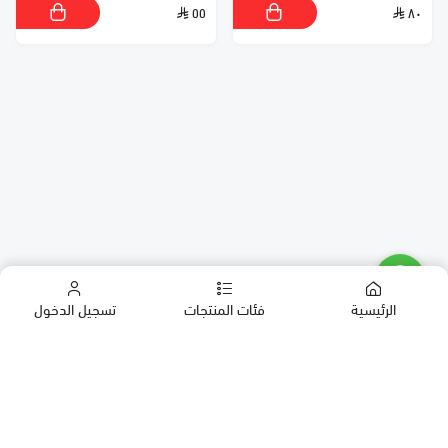
٥٥
٨٠
الرئيسية
فئات المنتجات
تسجيل الدخول
كب كيك