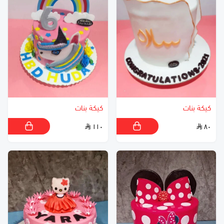
كيكة بنات
كيكة بنات
١١٠
٨٠