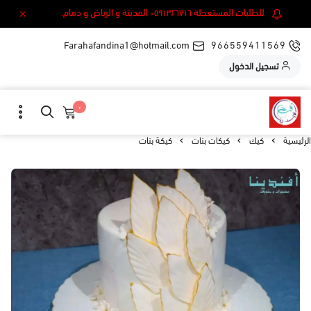
للطلبات المستعجلة ٠٥٩١٣٢٦٧١٦ المدينة و الرياض و دمام.
Farahafandina1@hotmail.com
966559411569
تسجيل الدخول
٠
الرئيسية
كيك
كيكات بنات
كيكة بنات