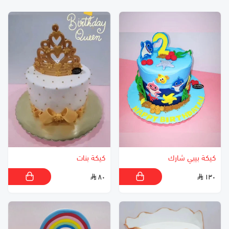
كيكة بيبي شارك
كيكة بنات
٨٠
١٣٠