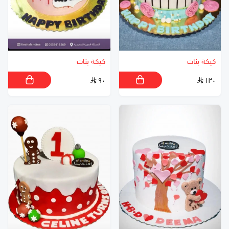
كيكة بنات
كيكة بنات
٩٠
١٣٠