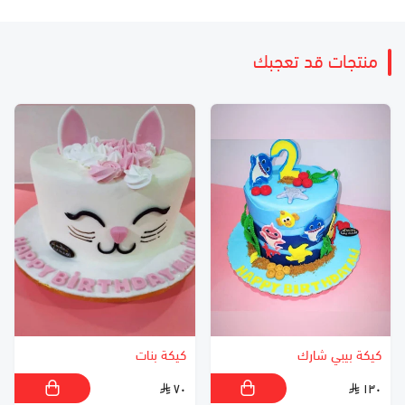
منتجات قد تعجبك
كيكة بيبي شارك
كيكة بنات
٧٠
١٣٠