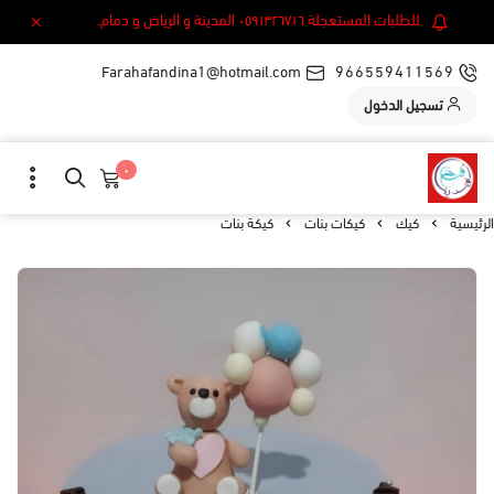
للطلبات المستعجلة ٠٥٩١٣٢٦٧١٦ المدينة و الرياض و دمام.
Farahafandina1@hotmail.com
966559411569
تسجيل الدخول
٠
الرئيسية
كيك
كيكات بنات
كيكة بنات