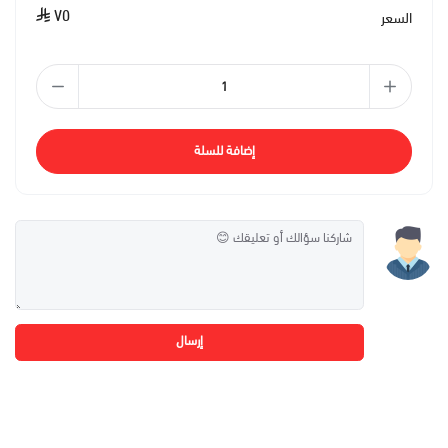
٧٥
السعر
إضافة للسلة
إرسال