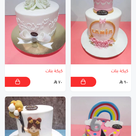
كيكة بنات
كيكة بنات
٧٠
٩٠