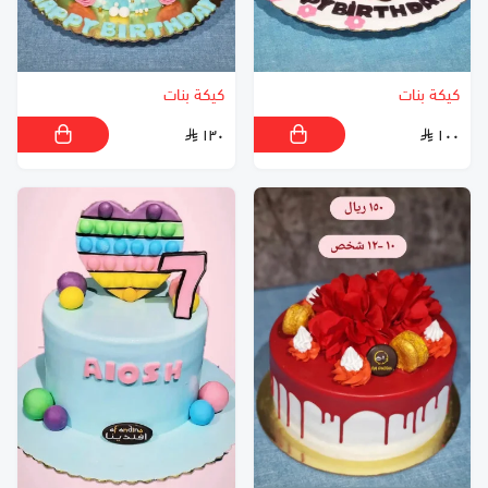
كيكة بنات
كيكة بنات
١٣٠
١٠٠