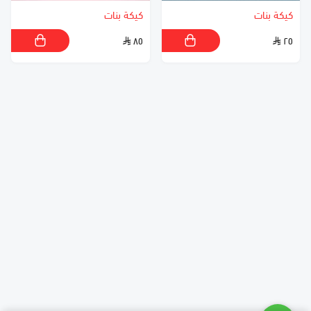
كيكة بنات
كيكة بنات
٨٥
٢٥