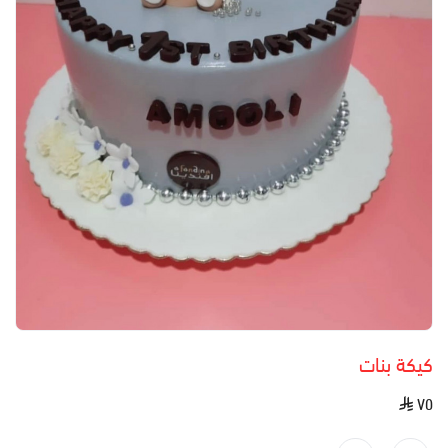
كيكة بنات
٧٥