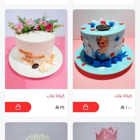
كيكة بنات
كيكة بنات
٣٥
١٠٠