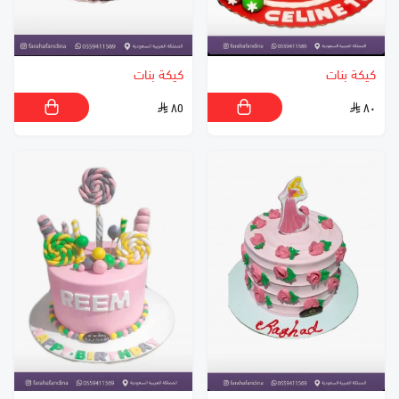
كيكة بنات
كيكة بنات
٨٥
٨٠