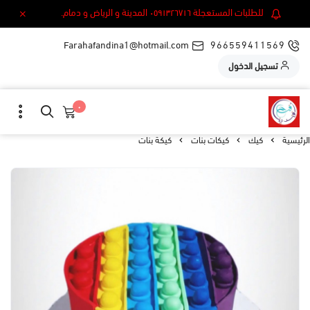
للطلبات المستعجلة ٠٥٩١٣٢٦٧١٦ المدينة و الرياض و دمام.
Farahafandina1@hotmail.com
966559411569
تسجيل الدخول
٠
الرئيسية
كيك
كيكات بنات
كيكة بنات