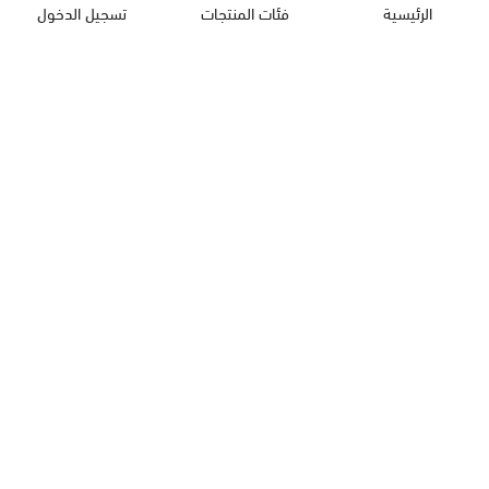
الرئيسية
فئات المنتجات
تسجيل الدخول
كب كيك
كيك
حلويات العيد
معمول
روابط مهمة
بقلاوة
المدونة
حلويات
سياسة الخصوصية
مفرزنات للقلي
سياسة الاسترجاع