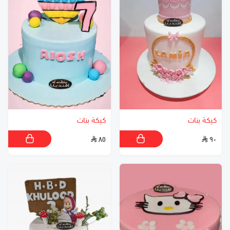
كيكة بنات
كيكة بنات
٨٥
٩٠