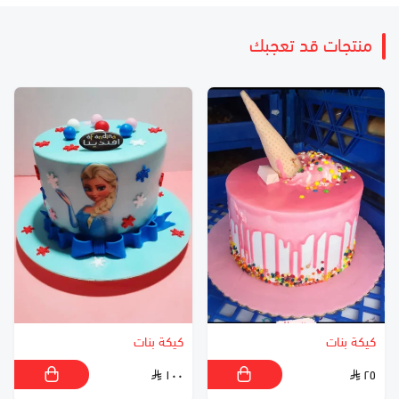
منتجات قد تعجبك
كيكة بنات
كيكة بنات
١٠٠
٢٥