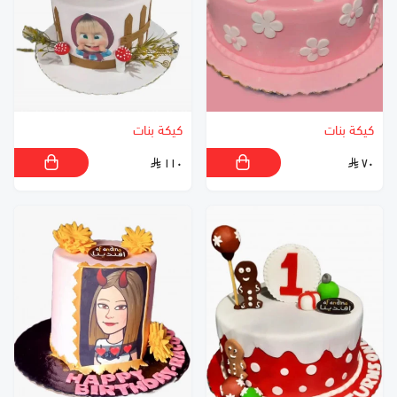
كيكة بنات
كيكة بنات
١١٠
٧٠