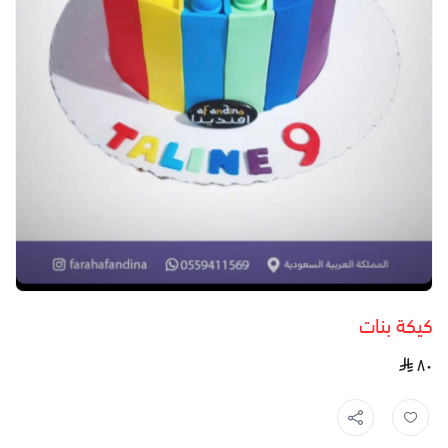
كيكة بنات
٨٠