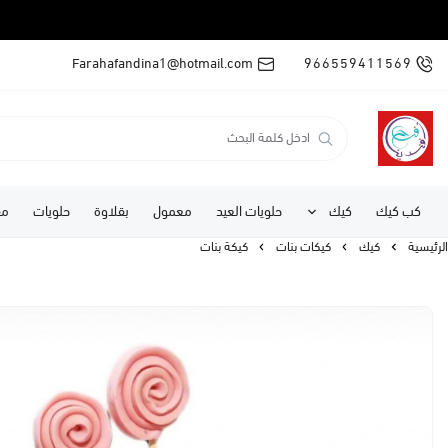
Farahafandina1@hotmail.com
966559411569
كب كيك
كيك
حلويات العيد
معمول
بقلاوة
حلويات
مف
الرئيسية
كيك
كيكات بنات
كيكة بنات