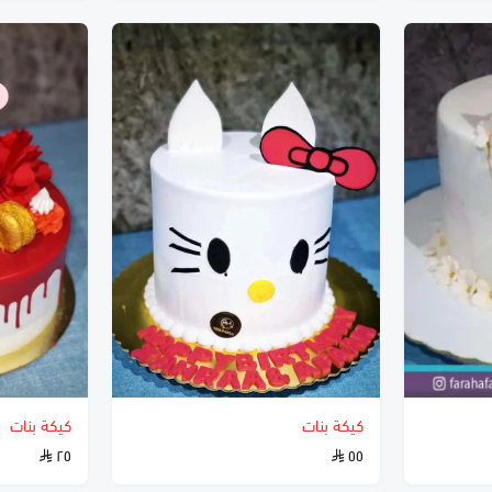
كيكة بنات
كيكة بنات
٢٥
٥٥