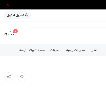
تسجيل الدخول
٠
٠
محاشي
مخبوزات يومية
معجنات
معجنات برك مكيسه