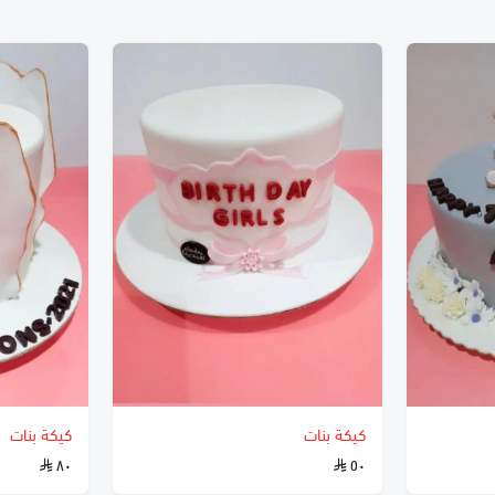
كيكة بنات
كيكة بنات
٨٠
٥٠