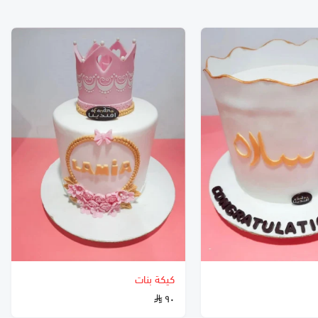
كيكة بنات
٩٠