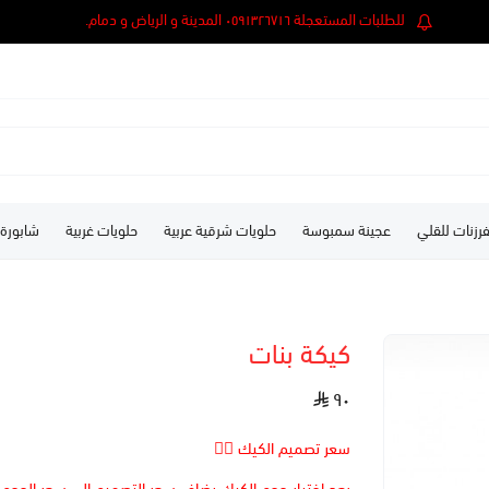
للطلبات المستعجلة ٠٥٩١٣٢٦٧١٦ المدينة و الرياض و دمام.
رزنات للقلي
عجينة سمبوسة
حلويات شرقية عربية
حلويات غربية
شابورة
كيكة بنات
٩٠
سعر تصميم الكيك 👆🏻