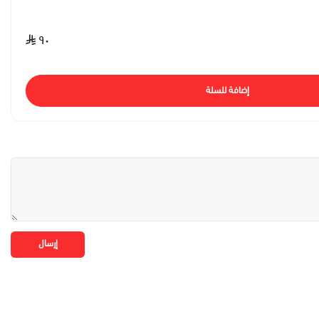
٩٠
إضافة للسلة
إرسال