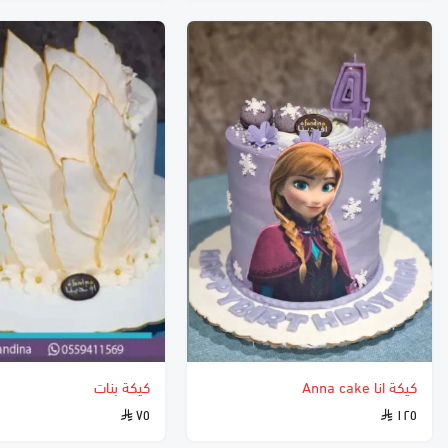
كيكة انا Anna cake
كيكة بنات
٧٥
١٢٥