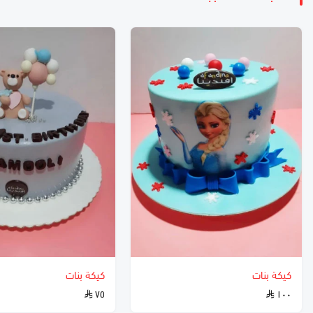
كيكة بنات
كيكة بنات
٧٥
١٠٠