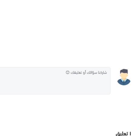
١
تعليق