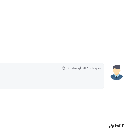
٢
تعليق