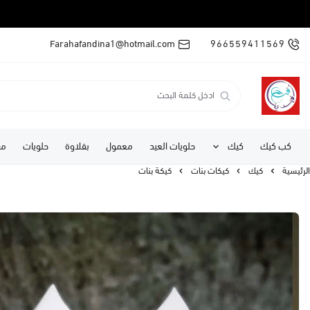
Farahafandina1@hotmail.com
966559411569
كب كيك
كيك
حلويات العيد
معمول
بقلاوة
حلويات
مف
الرئيسية
كيك
كيكات بنات
كيكة بنات