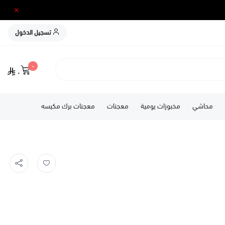
تسجيل الدخول
٠
٠
محاشي
مخبوزات يومية
معجنات
معجنات برك مكيسه