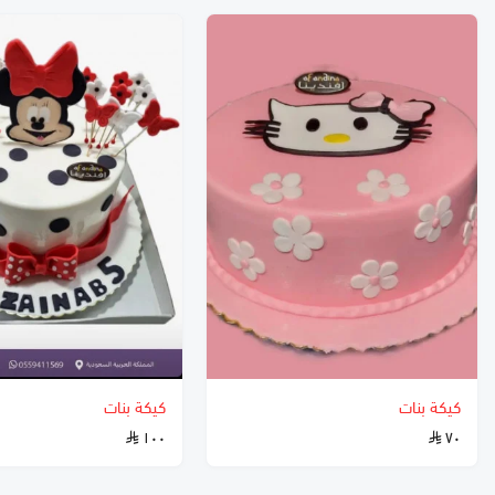
كيكة بنات
كيكة بنات
١٠٠
٧٠