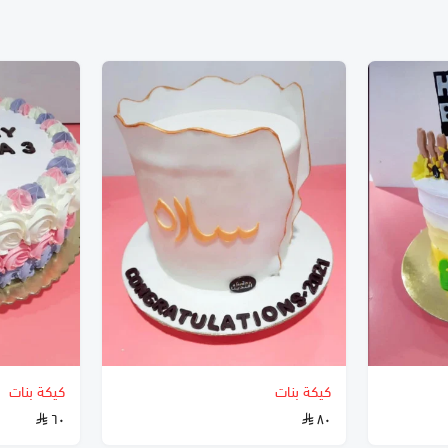
كيكة بنات
كيكة بنات
٦٠
٨٠