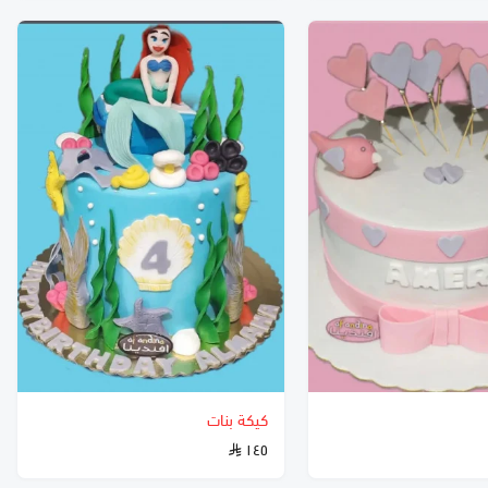
كيكة بنات
١٤٥