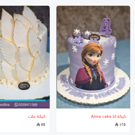
كيكة انا Anna cake
كيكة بنات
٧٥
١٢٥