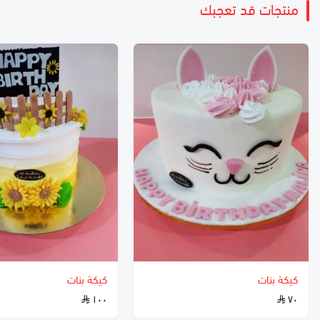
منتجات قد تعجبك
كيكة بنات
كيكة بنات
١٠٠
٧٠