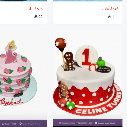
كيكة بنات
كيكة بنات
٥٥
١٠٠