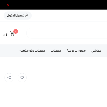
تسجيل الدخول
٠
٠
محاشي
مخبوزات يومية
معجنات
معجنات برك مكيسه