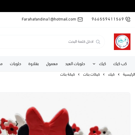
Farahafandina1@hotmail.com
966559411569
كب كيك
كيك
حلويات العيد
معمول
بقلاوة
حلويات
مف
الرئيسية
كيك
كيكات بنات
كيكة بنات