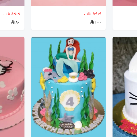
كيكة بنات
كيكة بنات
٨٠
١٠٠