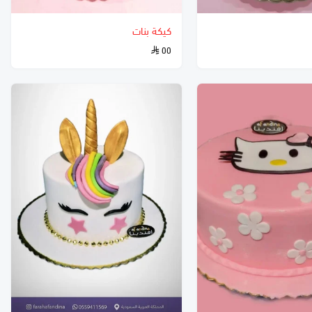
كيكة بنات
٥٥