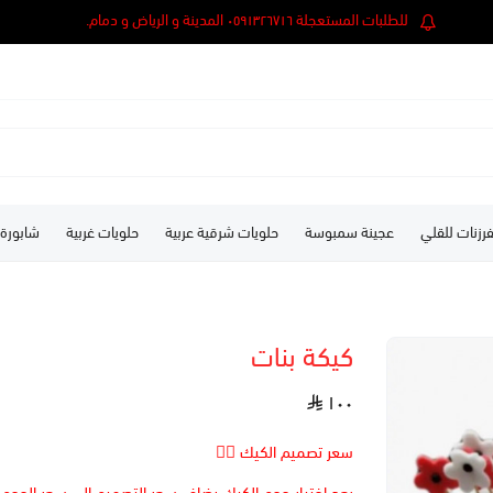
للطلبات المستعجلة ٠٥٩١٣٢٦٧١٦ المدينة و الرياض و دمام.
رزنات للقلي
عجينة سمبوسة
حلويات شرقية عربية
حلويات غربية
شابورة
كيكة بنات
١٠٠
سعر تصميم الكيك 👆🏻