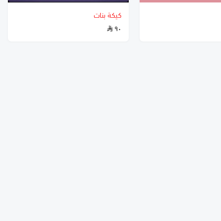
كيكة بنات
٩٠