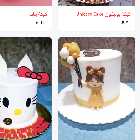
كيكة يونيكورن Unicorn Cake
كيكة بنات
١٠٠
٧٠