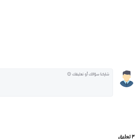
٣
تعليق