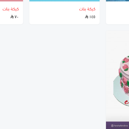
كيكة بنات
كيكة بنات
٧٠
١٤٥