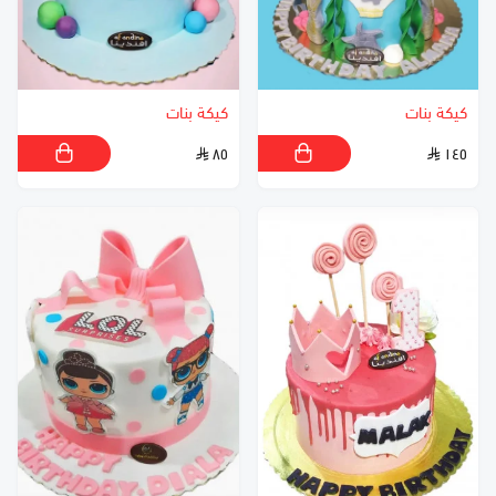
كيكة بنات
كيكة بنات
٨٥
١٤٥