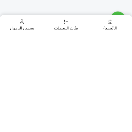
الرئيسية
فئات المنتجات
تسجيل الدخول
كب كيك
كيك
حلويات العيد
معمول
روابط مهمة
بقلاوة
المدونة