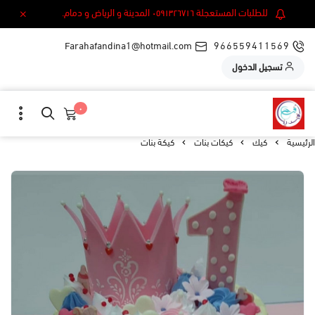
للطلبات المستعجلة ٠٥٩١٣٢٦٧١٦ المدينة و الرياض و دمام.
Farahafandina1@hotmail.com
966559411569
تسجيل الدخول
٠
الرئيسية
كيك
كيكات بنات
كيكة بنات