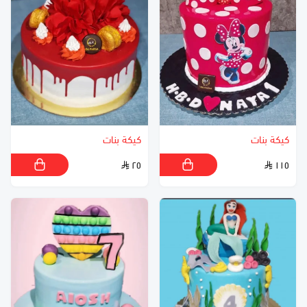
كيكة بنات
كيكة بنات
٢٥
١١٥