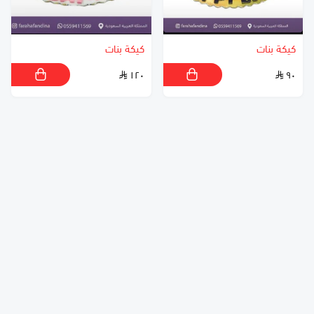
كيكة بنات
كيكة بنات
١٢٠
٩٠