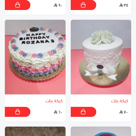
٩٠
٣٥
كيكة بنات
كيكة بنات
٦٠
٧٠