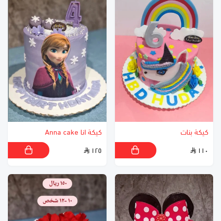
كيكة بنات
كيكة انا Anna cake
١٢٥
١١٠