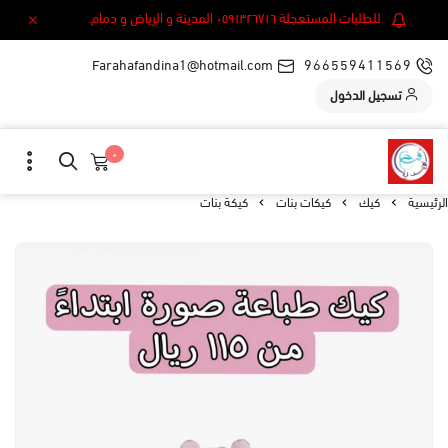
للطلبات المستعجلة ٠٥٩١٣٢٦٧١٦ المدينة و الرياض و دمام.
Farahafandina1@hotmail.com
966559411569
تسجيل الدخول
٠
الرئيسية
كيك
كيكات بنات
كيكة بنات