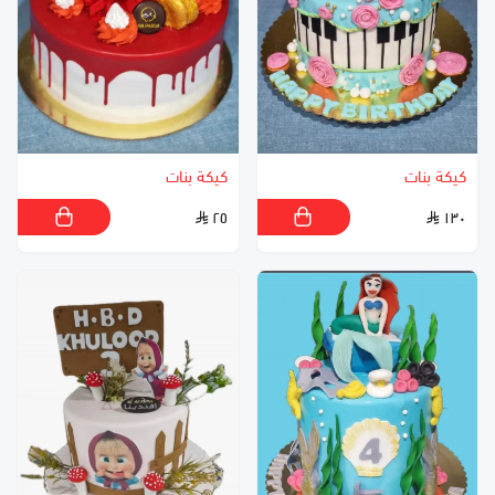
كيكة بنات
كيكة بنات
٢٥
١٣٠