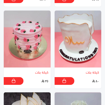
كيكة بنات
كيكة بنات
٣٥
٨٠