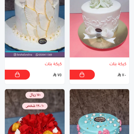
كيكة بنات
كيكة بنات
٧٥
٧٠