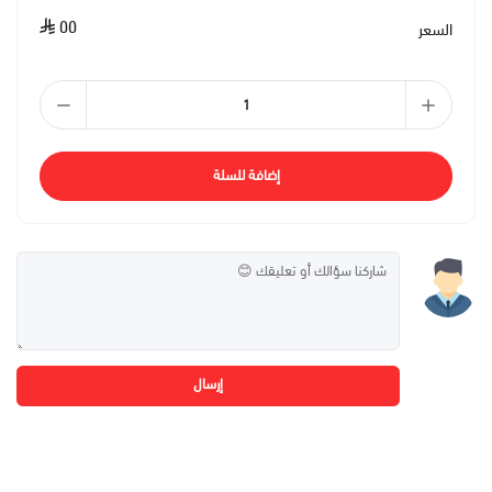
٥٥
السعر
إضافة للسلة
إرسال