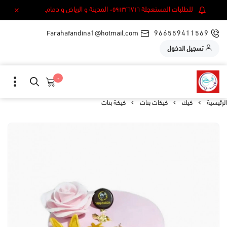
للطلبات المستعجلة ٠٥٩١٣٢٦٧١٦ المدينة و الرياض و دمام.
Farahafandina1@hotmail.com
966559411569
تسجيل الدخول
٠
الرئيسية
كيك
كيكات بنات
كيكة بنات