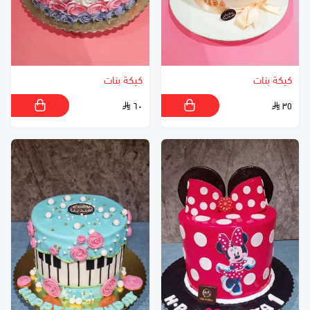
كيكة بنات
كيكة بنات
٦٠
٣٥