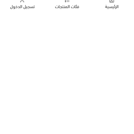
الرئيسية
فئات المنتجات
تسجيل الدخول
كب كيك
كيك
حلويات العيد
معمول
روابط مهمة
بقلاوة
المدونة
حلويات
سياسة الخصوصية
مفرزنات للقلي