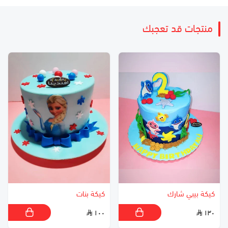
منتجات قد تعجبك
كيكة بيبي شارك
كيكة بنات
١٠٠
١٣٠