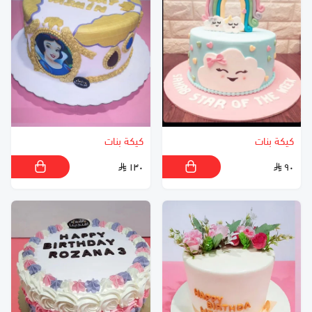
كيكة بنات
كيكة بنات
١٣٠
٩٠