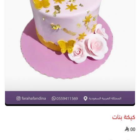
كيكة بنات
٥٥