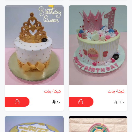
كيكة بنات
كيكة بنات
٨٠
١٢٠