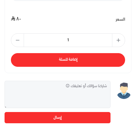
٨٠
السعر
إضافة للسلة
إرسال