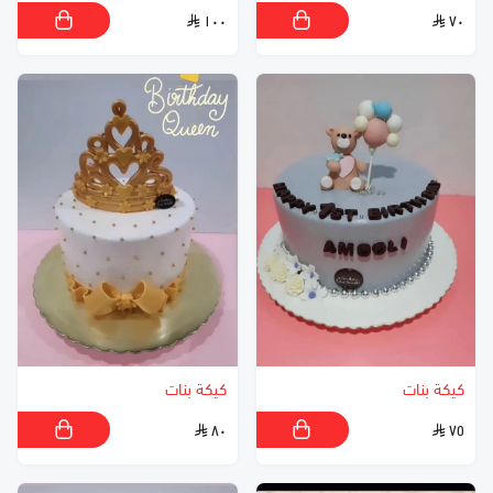
١٠٠
٧٠
كيكة بنات
كيكة بنات
٨٠
٧٥