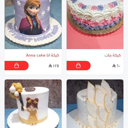
كيكة بنات
كيكة انا Anna cake
١٢٥
٦٠