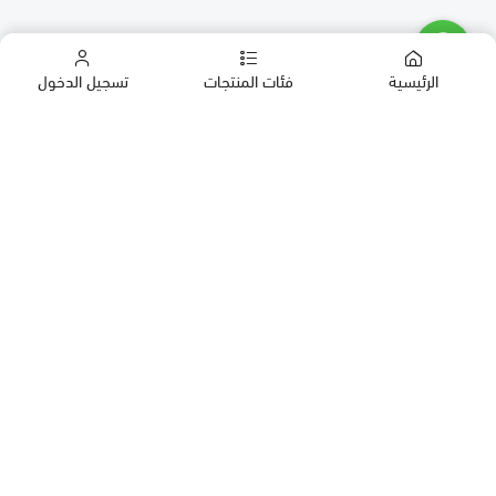
الرئيسية
فئات المنتجات
تسجيل الدخول
كب كيك
كيك
حلويات العيد
معمول
روابط مهمة
بقلاوة
المدونة
حلويات