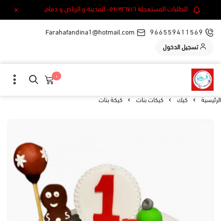
للطلبات المستعجلة ٠٥٩١٣٢٦٧١٦ المدينة و الرياض و دمام.
Farahafandina1@hotmail.com
966559411569
تسجيل الدخول
٠
الرئيسية
كيك
كيكات بنات
كيكة بنات