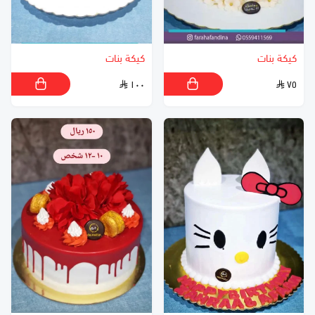
كيكة بنات
كيكة بنات
١٠٠
٧٥