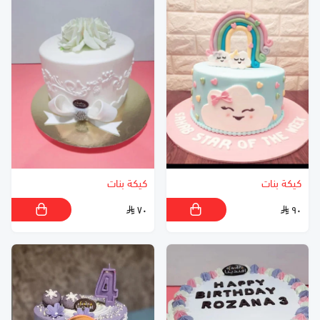
كيكة بنات
كيكة بنات
٧٠
٩٠