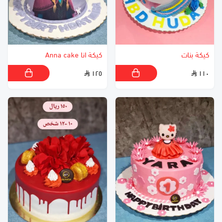
كيكة بنات
كيكة انا Anna cake
١٢٥
١١٠