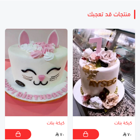
منتجات قد تعجبك
كيكة بنات
كيكة بنات
٧٠
٧٠