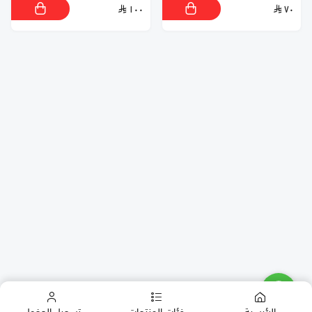
١٠٠
٧٠