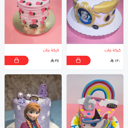
كيكة بنات
كيكة بنات
٣٥
١٣٠