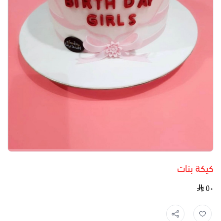
كيكة بنات
٥٠