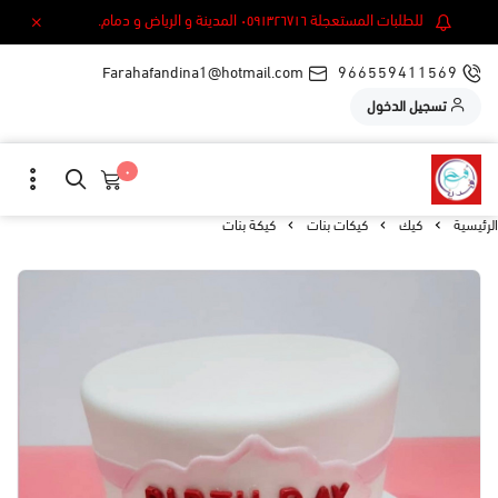
للطلبات المستعجلة ٠٥٩١٣٢٦٧١٦ المدينة و الرياض و دمام.
Farahafandina1@hotmail.com
966559411569
تسجيل الدخول
٠
الرئيسية
كيك
كيكات بنات
كيكة بنات