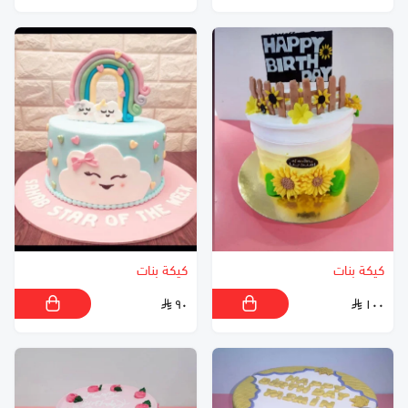
كيكة بنات
كيكة بنات
٩٠
١٠٠