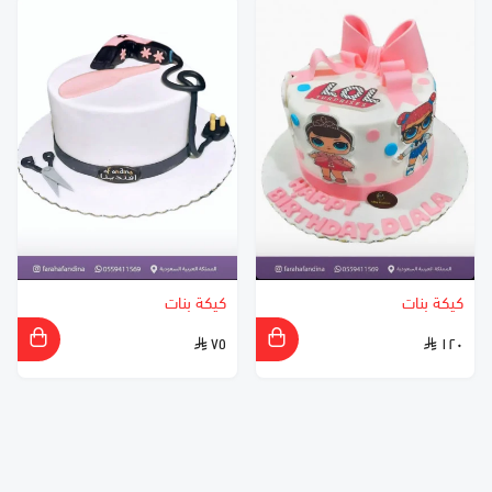
كيكة بنات
كيكة بنات
٧٥
١٢٠