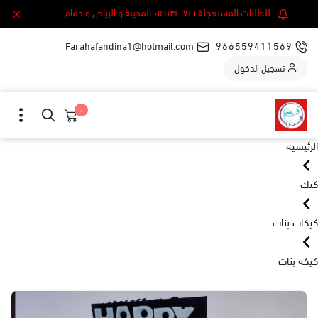
للطلبات المستعجلة ٠٥٩١٣٢٦٧١٦ المدينة و الرياض و دمام.
Farahafandina1@hotmail.com
966559411569
تسجيل الدخول
٠
الرئيسية
كيك
كيكات بنات
كيكة بنات