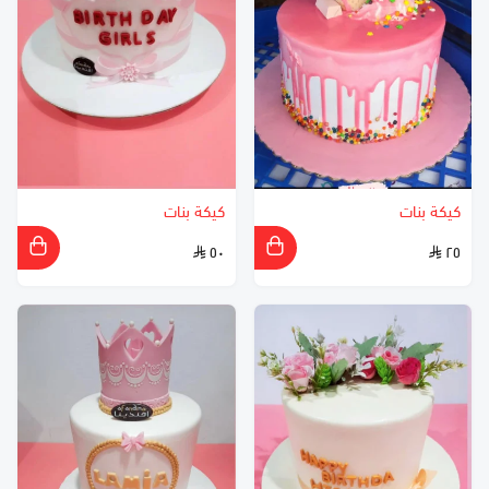
كيكة بنات
كيكة بنات
٥٠
٢٥