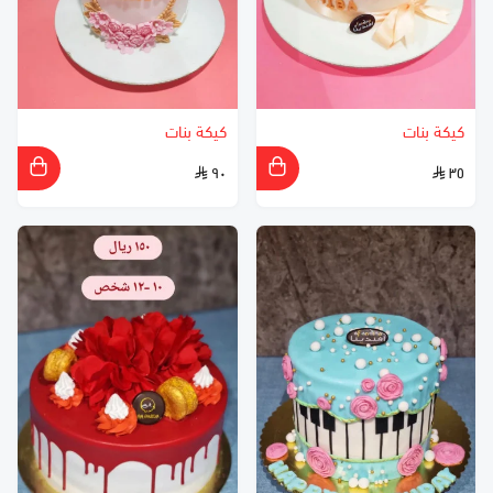
كيكة بنات
كيكة بنات
٩٠
٣٥