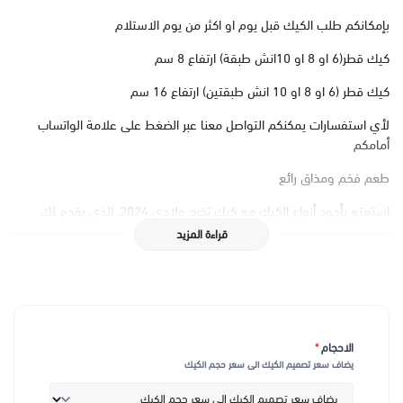
بإمكانكم طلب الكيك قبل يوم او اكثر من يوم الاستلام
كيك قطر(6 او 8 او 10انش طبقة) ارتفاع 8 سم
كيك قطر (6 او 8 او 10 انش طبقتين) ارتفاع 16 سم
لأي استفسارات يمكنكم التواصل معنا عبر الضغط على علامة الواتساب
أمامكم
طعم فخم ومذاق رائع
استمتع بأجود أنواع الكيك مع كيك تخرج ولادي 2024، الذي يقدم لك
تجربة حلوى لا تُضاهى. تم تحضيره باستخدام مكونات مختارة بعناية لتقديم
قراءة المزيد
طعم غني ومميز يناسب جميع أذواق الضيوف. القوام الرطب والنكهة
اللذيذة تجعله الخيار المثالي للاحتفال بأهم إنجازات أبنائك في عام 2024.
تصميم أنيق لاحتفالاتك
تتميز كيك تخرج ولادي 2024 بتصميم فني أنيق يعكس روح الاحتفال
الاحجام
*
والتفوق. مع تفاصيل تزيين متقنة وشكل عصري، ستجعل كل قطعة من هذا
يضاف سعر تصميم الكيك الى سعر حجم الكيك
الكيك حفلك أكثر تميزًا وأناقة. الألوان الزاهية واللمسات الدقيقة تجعله خيارًا
مثاليًا لإضافة لمسة من الفخامة إلى أي حفل تخرج.