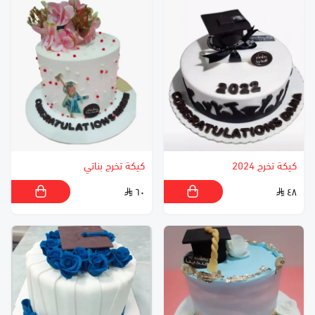
كيكة تخرج 2024
كيكة تخرج بناتي
٦٠
٤٨