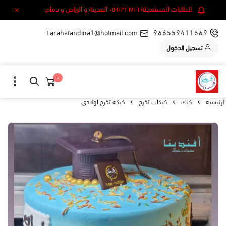
للطلبات المستعجلة ٠٥٩١٣٢٦٧١٦ المدينة و الرياض و دمام.
Farahafandina1@hotmail.com
966559411569
تسجيل الدخول
٠
الرئيسية
كيك
كيكات تخرج
كيكة تخرج اولادي