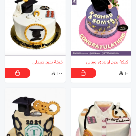
كيكة تخرج اولادي وبناتي
كيكة تخرج صيدلي
١٠٠
٦٠