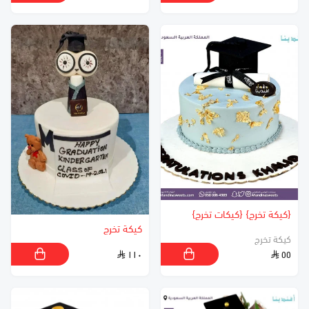
{كيكة تخرج} {كيكات تخرج}
كيكة تخرج
كيكة تخرج
١١٠
٥٥