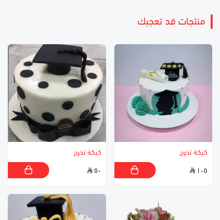
منتجات قد تعجبك
كيكة تخرج
كيكة تخرج
٥٠
١٠٥