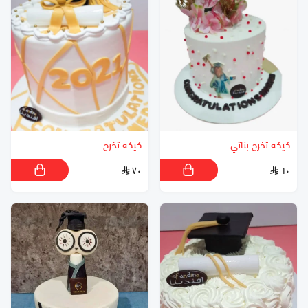
كيكة تخرج بناتي
كيكة تخرج
٧٠
٦٠