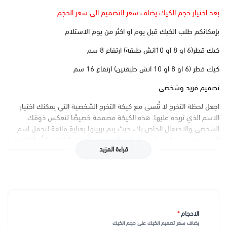
بعد اختيار حجم الكيك يضاف سعر التصميم الى سعر الحجم
بإمكانكم طلب الكيك قبل يوم او اكثر من يوم الاستلام
كيك قطر(6 او 8 او 10انش طبقة) ارتفاع 8 سم
كيك قطر (6 او 8 او 10 انش طبقتين) ارتفاع 16 سم
تصميم فريد وشخصي
اجعل لحظة التخرج لا تُنسى مع كيكة التخرج الشخصية التي يمكنك اختيار
الاسم الذي تريده عليها. هذه الكيكة مصممة خصيصًا لتعكس ذوقك
الشخصي والاحتفال الخاص بك، حيث يتم تزيينها بعناية فائقة لتحمل اسم
الخريج وتفاصيله الخاصة. سواء كان التخرج من المدرسة الثانوية أو الجامعة،
قراءة المزيد
ستضيف هذه الكيكة لمسة مميزة إلى حفل التخرج.
نكهات لذيذة تناسب جميع الأذواق
تأتي كيكة التخرج بمجموعة متنوعة من النكهات التي تناسب جميع الأذواق.
سواء كنت تفضل نكهة الفانيليا الكلاسيكية، الشوكولاتة الغنية، أو الفواكه
الطازجة، ستجد ما يناسبك لدينا. نحن نستخدم فقط أجود المكونات لضمان
الاحجام
*
تجربة طعم لا تُنسى في كل قطعة من الكيكة. اجعل من لحظة التخرج
يضاف سعر تصميم الكيك على حجم الكيك