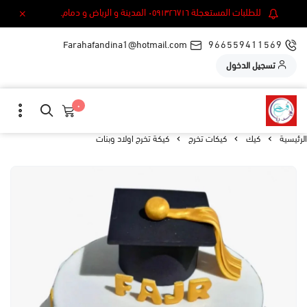
للطلبات المستعجلة ٠٥٩١٣٢٦٧١٦ المدينة و الرياض و دمام.
Farahafandina1@hotmail.com
966559411569
تسجيل الدخول
٠
الرئيسية
كيك
كيكات تخرج
كيكة تخرج اولاد وبنات