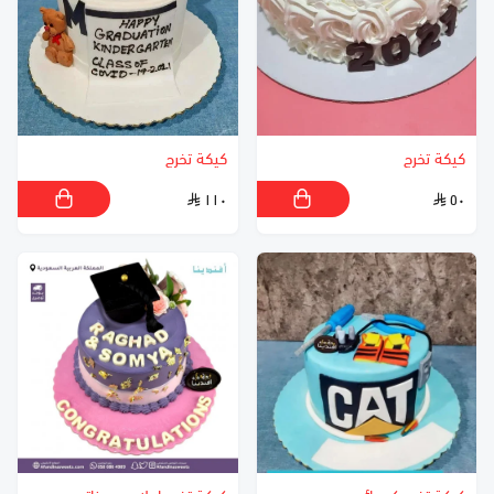
كيكة تخرج
كيكة تخرج
١١٠
٥٠