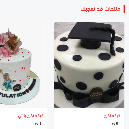
منتجات قد تعجبك
كيكة تخرج
كيكة تخرج بناتي
٦٠
٥٠