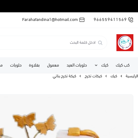
Farahafandina1@hotmail.com
966559411569
كب كيك
كيك
حلويات العيد
معمول
بقلاوة
حلويات
مف
الرئيسية
كيك
كيكات تخرج
كيكة تخرج بناتي