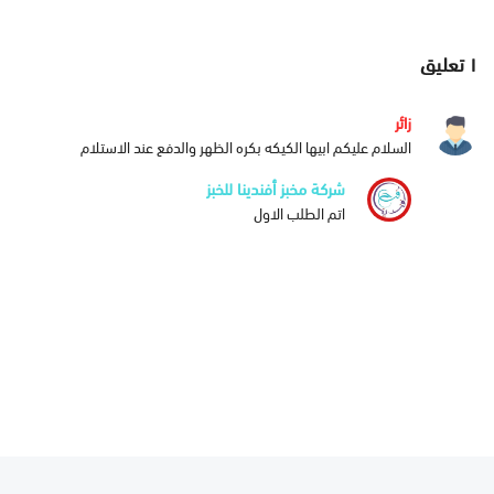
١
تعليق
زائر
السلام عليكم ابيها الكيكه بكره الظهر والدفع عند الاستلام
شركة مخبز أفندينا للخبز
اتم الطلب الاول