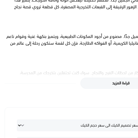
ناتي الجميل جدًا. مصمم خصيصًا ليعكس أنوثة وأناقة الخريجات، يتميز هذا
الزهور الرقيقة إلى القبعات التخرجية المصغرة، كل قطعة تروي قصة نجاح
ميل جدًا. مصنوع من أجود المكونات الطبيعية، ويتميز بنكهة غنية وقوام ناعم
يليا الكريمية، أو الفواكه الطازجة، فإن كل لقمة ستكون رحلة إلى عالم من
كار من لحظات الفرح والنجاح. سواء كنت تحتفلين بتخرجك من المدرسة،
لك مميزًا ويترك ذكريات لا تُنسى. اجعلي ضيوفك يعيشون تجربة فريدة مع كل
قراءة المزيد