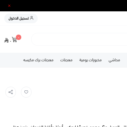
تسجيل الدخول
٠
٠
محاشي
مخبوزات يومية
معجنات
معجنات برك مكيسه