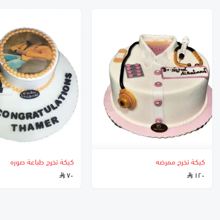
كيكة تخرج ممرضه
كيكة تخرج طباعة صوره
٧٠
١٢٠