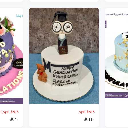
كيكة تخرج
كيكة تخرج ا
٦٠
١١٠