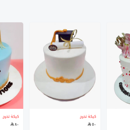
كيكة تخرج
كيكة تخرج
٨٠
٥٠