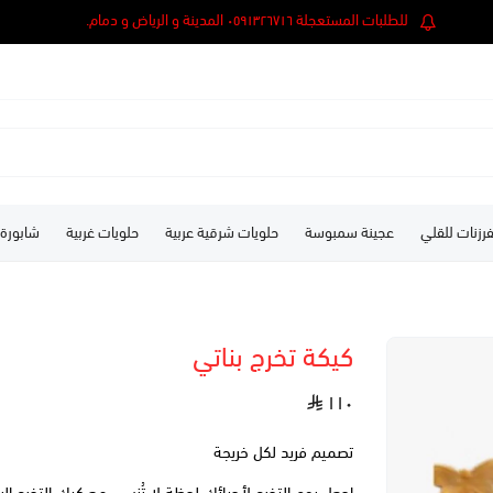
للطلبات المستعجلة ٠٥٩١٣٢٦٧١٦ المدينة و الرياض و دمام.
رزنات للقلي
عجينة سمبوسة
حلويات شرقية عربية
حلويات غربية
شابورة
كيكة تخرج بناتي
١١٠
تصميم فريد لكل خريجة