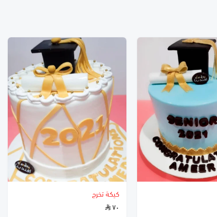
كيكة تخرج
٧٠