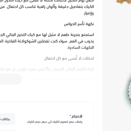
اجعل يوم التخرج لأحبائك لحظة لا تُنسى مع كيك التخرج الب
الكيك بتفاصيل دقيقة وألوان زاهية تناسب كل احتفال. من 
وإصرار.
نكهة تأسر الحواس
استمتع بتجربة طعم لا مثيل لها مع كيك التخرج البناتي الج
يذوب في الفم. سواء كنت تفضلين الشوكولاتة الفاخرة، الفان
النكهات الساحرة.
لحظات لا تُنسى مع كل احتفال
كيك التخرج البناتي الجميل جدًا ليس مجرد حلوى، بل هو تذ
الجامعة، أو أي مرحلة دراسية أخرى، هذا الكيك سيجعل حف
قطعة من هذا الكيك الرائع.
سعر تصميم الكيك 👆🏻
بعد اختيار حجم الكيك يضاف سعر التصميم الى سعر الحجم
بإمكانكم طلب الكيك قبل يوم او اكثر من يوم الاستلام
الاحجام
*
يضاف سعر تصميم الكيك الى سعر حجم الكيك
كيك قطر(6 او 8 او 10انش طبقة) ارتفاع 8 سم