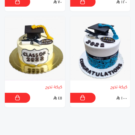
٧٠
١٢٠
كيكة تخرج
كيكة تخرج
٤٥
١٠٠