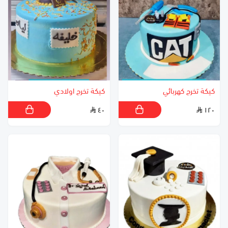
كيكة تخرج كهربائي
كيكة تخرج اولادي
٤٠
١٢٠