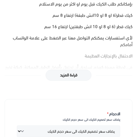
بإمكانكم طلب الكيك قبل يوم او اكثر من يوم الاستلام
كيك قطر(6 او 8 او 10انش طبقة) ارتفاع 8 سم
كيك قطر (6 او 8 او 10 انش طبقتين) ارتفاع 16 سم
لأي استفسارات يمكنكم التواصل معنا عبر الضغط على علامة الواتساب
أمامكم
الاحتفال بالإنجازات العظيمة
في لحظة مميزة كهذه، تستحق أن تحتفل بأفضل الطرق الممكنة. كيكة تخرج
و نجاح طبيب 2024 هي الخيار الأمثل لكل من يريد أن يضفي لمسة من
قراءة المزيد
الفخامة والرقي على حفلة التخرج. مصنوعة بأفضل المكونات الطازجة، هذه
الكيكة ستجعل من احتفالك ذكرى لا تُنسى، تملأ القلوب بالفرحة والفخر.
تصميم مبدع يعكس التفوق
تتميز كيكة التخرج هذه بتصميمها الفني المبتكر الذي يعكس مسيرة النجاح
الاحجام
*
والتفوق في مجال الطب. من التفاصيل الدقيقة للقبعات وأدوات الطب إلى
يضاف سعر تصميم الكيك الى سعر حجم الكيك
الألوان التي تُبرز الفرح والإنجاز، تم تصميم هذه الكيكة لتكون محور جذب
الأنظار في أي احتفال. كل قطعة تعبر عن الجهد والتفاني الذي بذل للوصول