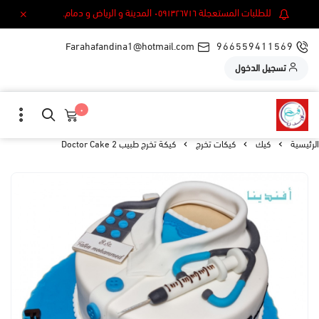
للطلبات المستعجلة ٠٥٩١٣٢٦٧١٦ المدينة و الرياض و دمام.
Farahafandina1@hotmail.com
966559411569
تسجيل الدخول
٠
الرئيسية
كيك
كيكات تخرج
كيكة تخرج طبيب 2 Doctor Cake