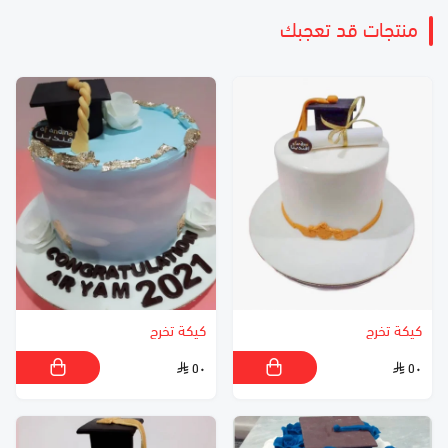
منتجات قد تعجبك
كيكة تخرج
كيكة تخرج
٥٠
٥٠