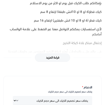
بإمكانكم طلب الكيك قبل يوم او اكثر من يوم الاستلام
كيك قطر(6 او 8 او 10انش طبقة) ارتفاع 8 سم
كيك قطر (6 او 8 او 10 انش طبقتين) ارتفاع 16 سم
لأي استفسارات يمكنكم التواصل معنا عبر الضغط على علامة الواتساب
أمامكم
إحتفال مبتكر بلذة كيكة التخرج
في عالم مليء بالنجاحات، تُعتبر كيكة التخرج المهندس من حلويات افندينا
الخيار المثالي للاحتفال بتحقيق الأحلام. يتم إعدادها بأعلى معايير الجودة،
قراءة المزيد
مع استخدام أفضل المكونات الطازجة التي تضمن لكل قطعة طعمًا لا
يُنسى. لا تجعل هذه الكيكة مجرد حلوى، بل هي رمز للاحتفال بالتفوق
والعمل الجاد.
تصميم فني أنيق يعكس روح الهندسة
الاحجام
*
كل تفصيلة في كيكة تخرج مهندس من حلويات افندينا مصممة بعناية لتكون
يضاف سعر تصميم الكيك الى سعر حجم الكيك
قطعة فنية بحد ذاتها. من الأدوات الهندسية المصغرة إلى قبعة التخرج
الشهيرة، نقدم لك تحفة تعبر عن تفانيك وجهدك. التصميم الأنيق والألوان