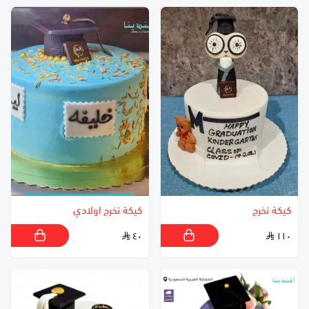
كيكة تخرج
كيكة تخرج اولادي
٤٠
١١٠