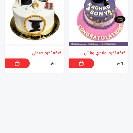
كيكة تخرج اولادي وبناتي
كيكة تخرج صيدلي
١٠٠
٦٠