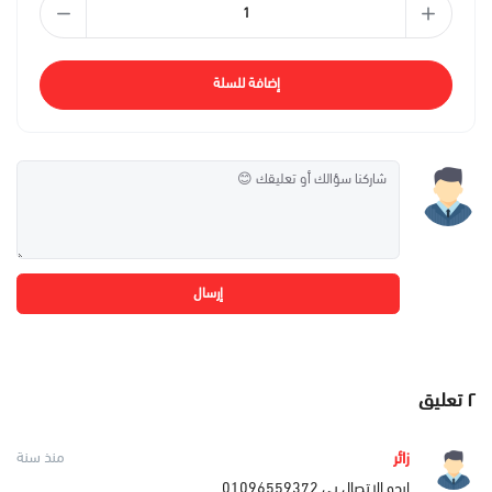
إضافة للسلة
إرسال
٢
تعليق
زائر
منذ سنة
ارجو الاتصال بي 01096559372