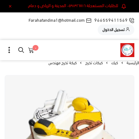
للطلبات المستعجلة ٠٥٩١٣٢٦٧١٦ المدينة و الرياض و دمام.
Farahafandina1@hotmail.com
966559411569
تسجيل الدخول
٠
الرئيسية
كيك
كيكات تخرج
كيكة تخرج مهندس