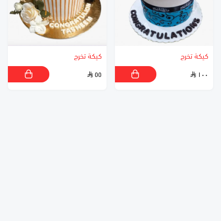
كيكة تخرج
كيكة تخرج
٥٥
١٠٠