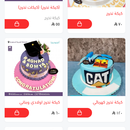
{كيكة تخرج} {كيكات تخرج}
كيكة تخرج
كيكة تخرج
٥٥
٧٠
كيكة تخرج كهربائي
كيكة تخرج اولادي وبناتي
٦٠
١٢٠