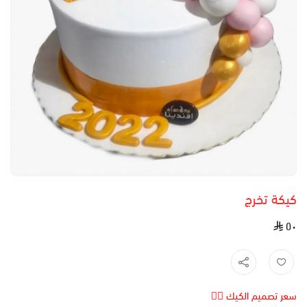
كيكة تخرج
٥٠
سعر تصميم الكيك 👆🏻