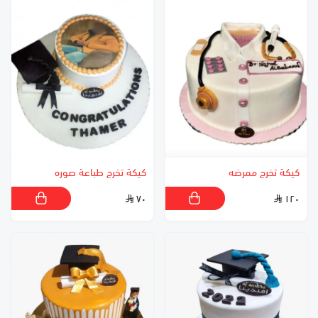
كيكة تخرج ممرضه
كيكة تخرج طباعة صوره
٧٠
١٢٠