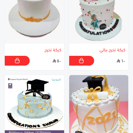
كيكة تخرج بناتي
كيكة تخرج
٥٠
٦٠