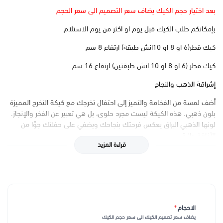
بعد اختيار حجم الكيك يضاف سعر التصميم الى سعر الحجم
بإمكانكم طلب الكيك قبل يوم او اكثر من يوم الاستلام
كيك قطر(6 او 8 او 10انش طبقة) ارتفاع 8 سم
كيك قطر (6 او 8 او 10 انش طبقتين) ارتفاع 16 سم
إشراقة الذهب والنجاح
أضف لمسة من الفخامة والتميز إلى احتفال تخرجك مع كيكة التخرج المميزة
بلون ذهبي. هذه الكيكة ليست مجرد حلوى، بل هي تعبير عن الفخر والإنجاز.
لونها الذهبي البراق يعكس فرحتك بنجاحك ويضفي على حفلتك جوًا من
الأناقة والرقي.
قراءة المزيد
نكهات لا تُقاوم وجودة عالية
مصنوعة من أفضل المكونات الطبيعية، كيكة التخرج بلون ذهبي تجمع بين
النكهة الرائعة والجودة العالية. القاعدة الإسفنجية الناعمة والطازجة مغطاة
بطبقة من الكريمة الغنية، مما يضمن لكل قطعة من الكيكة طعماً لا يُنسى.
مع كل قضمة، ستشعر بالاهتمام والدقة في التحضير.
الاحجام
*
يضاف سعر تصميم الكيك الى سعر حجم الكيك