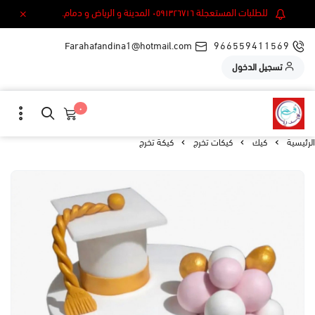
للطلبات المستعجلة ٠٥٩١٣٢٦٧١٦ المدينة و الرياض و دمام.
Farahafandina1@hotmail.com
966559411569
تسجيل الدخول
٠
الرئيسية
كيك
كيكات تخرج
كيكة تخرج