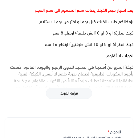
بعد اختيار حجم الكيك يضاف سعر التصميم الى سعر الحجم
بإمكانكم طلب الكيك قبل يوم او اكثر من يوم الاستلام
كيك قطر(6 او 8 او 10انش طبقة) ارتفاع 8 سم
كيك قطر (6 او 8 او 10 انش طبقتين) ارتفاع 16 سم
نكهات لا تُقاوم
كيكة التخرج من أفندينا هي تجسيد للذوق الرفيع والجودة الفاخرة. صُنعت
بأجود المكونات الطبيعية لضمان تجربة طعم لا تُنسى. الكيكة الغنية
بطبقاتها المتعددة تعطيك مزيجاً مثالياً من النكهات والقوام، مع كريمة
الزبدة الفاخرة التي تذوب في الفم. لا يمكن لأي مناسبة أن تكتمل دون
قراءة المزيد
هذه الحلوى التي تضيف لمسة من السعادة والفرح لكل لقمة.
تصميم راقي ومخصص
يتميز تصميم كيكة التخرج من أفندينا بالأناقة والتفاصيل الدقيقة التي
تعكس جو الاحتفال المميز. من الألوان المتناسقة إلى التفاصيل الصغيرة
مثل قبعة التخرج ولفائف الشهادات، كل شيء مُعد بدقة ليضفي لمسة
الاحجام
*
خاصة على حفلتك. نحن نقدم تصاميم مخصصة تلائم ذوقك الشخصي
يضاف سعر تصميم الكيك الى سعر حجم الكيك