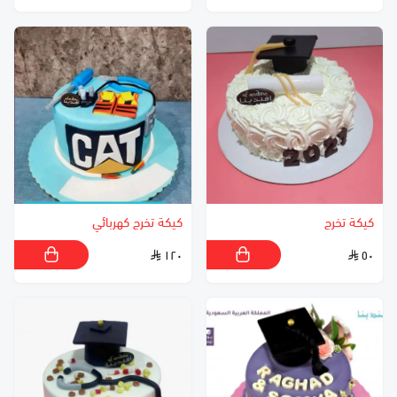
كيكة تخرج
كيكة تخرج كهربائي
١٢٠
٥٠