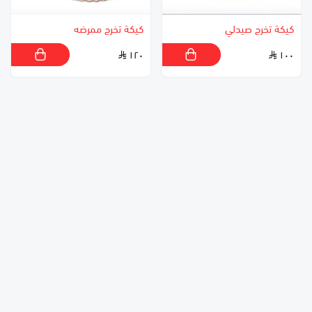
كيكة تخرج صيدلي
كيكة تخرج ممرضه
١٢٠
١٠٠