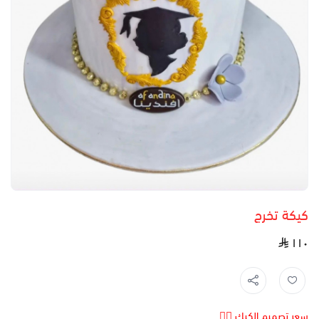
كيكة تخرج
١١٠
سعر تصميم الكيك 👆🏻