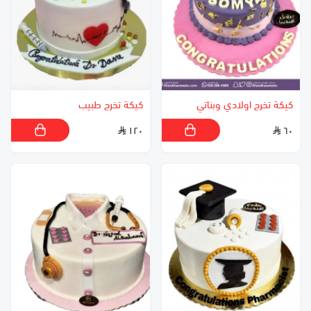
كيكة تخرج اولادي وبناتي
كيكة تخرج طبيب
١٢٠
٦٠