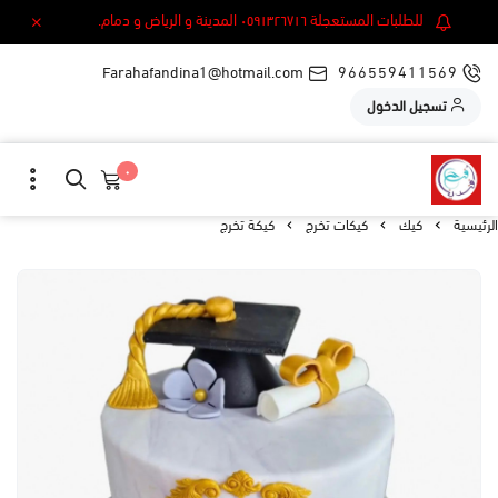
للطلبات المستعجلة ٠٥٩١٣٢٦٧١٦ المدينة و الرياض و دمام.
Farahafandina1@hotmail.com
966559411569
تسجيل الدخول
٠
الرئيسية
كيك
كيكات تخرج
كيكة تخرج