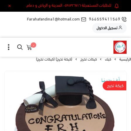
للطلبات المستعجلة ٠٥٩١٣٢٦٧١٦ المدينة و الرياض و دمام.
Farahafandina1@hotmail.com
966559411569
تسجيل الدخول
٠
الرئيسية
كيك
كيكات تخرج
{كيكة تخرج} {كيكات تخرج}
كيكة تخرج