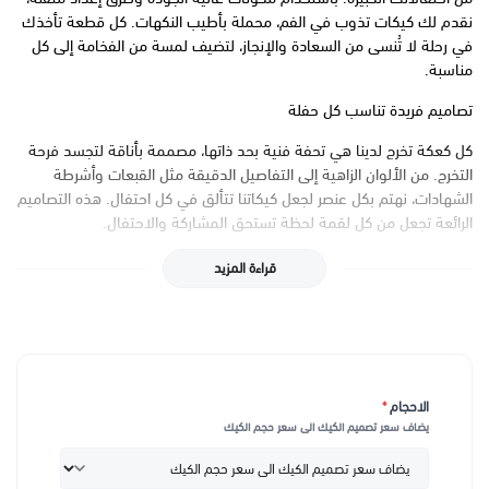
نقدم لك كيكات تذوب في الفم، محملة بأطيب النكهات. كل قطعة تأخذك
في رحلة لا تُنسى من السعادة والإنجاز، لتضيف لمسة من الفخامة إلى كل
مناسبة.
تصاميم فريدة تناسب كل حفلة
كل كعكة تخرج لدينا هي تحفة فنية بحد ذاتها، مصممة بأناقة لتجسد فرحة
التخرج. من الألوان الزاهية إلى التفاصيل الدقيقة مثل القبعات وأشرطة
الشهادات، نهتم بكل عنصر لجعل كيكاتنا تتألق في كل احتفال. هذه التصاميم
الرائعة تجعل من كل لقمة لحظة تستحق المشاركة والاحتفال.
نكهات متنوعة تناسب جميع الأذواق
قراءة المزيد
سواء كنت تفضل الشوكولاتة الفاخرة أو الفانيليا الكلاسيكية، أطعم كيكات
تخرج لدينا تلبي جميع الأذواق. نقدم مجموعة متنوعة من النكهات التي
تناسب الجميع، من الكبار إلى الصغار، لتكون ذكرى تخرجك مليئة بالمتعة
واللحظات الحلوة. مع كل كعكة، نقدم لك وعدًا بالجودة والطعم الذي لا
يُنسى.
الاحجام
*
يضاف سعر تصميم الكيك الى سعر حجم الكيك
سعر تصميم الكيك 👆🏻
بعد اختيار حجم الكيك يضاف سعر التصميم الى سعر الحجم