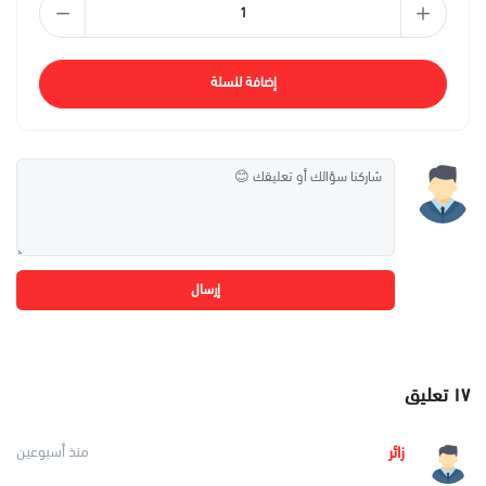
إضافة للسلة
إرسال
١٧
تعليق
زائر
منذ أسبوعين
....