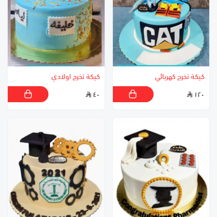
كيكة تخرج كهربائي
كيكة تخرج اولادي
٤٠
١٢٠