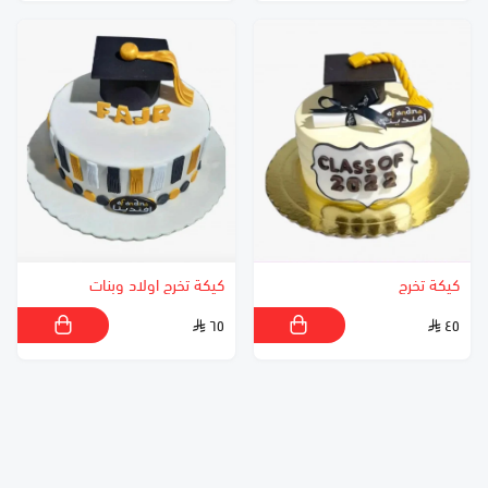
كيكة تخرج
كيكة تخرج اولاد وبنات
٦٥
٤٥