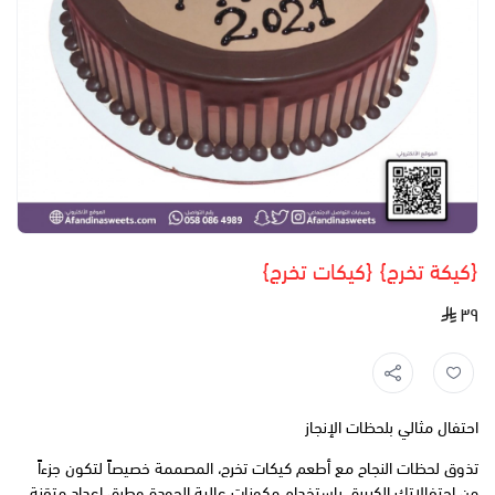
{كيكة تخرج} {كيكات تخرج}
٣٩
احتفال مثالي بلحظات الإنجاز
تذوق لحظات النجاح مع أطعم كيكات تخرج، المصممة خصيصاً لتكون جزءاً
من احتفالاتك الكبيرة. باستخدام مكونات عالية الجودة وطرق إعداد متقنة،