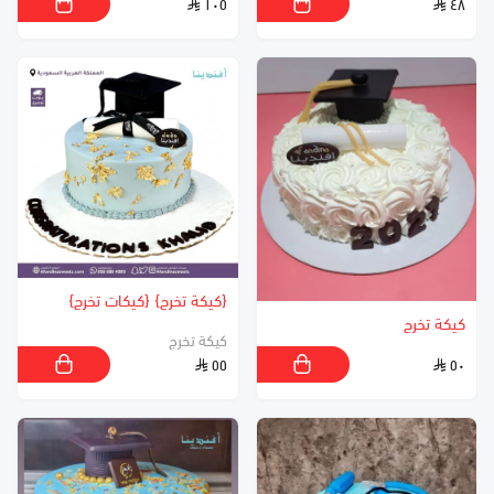
١٠٥
٤٨
{كيكة تخرج} {كيكات تخرج}
كيكة تخرج
كيكة تخرج
٥٥
٥٠