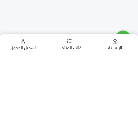
الرئيسية
فئات المنتجات
تسجيل الدخول
كب كيك
كيك
حلويات العيد
معمول
روابط مهمة