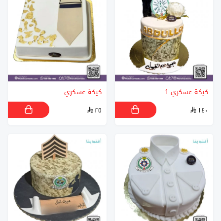
كيكة عسكري 1
كيكة عسكري
٢٥
١٤٠