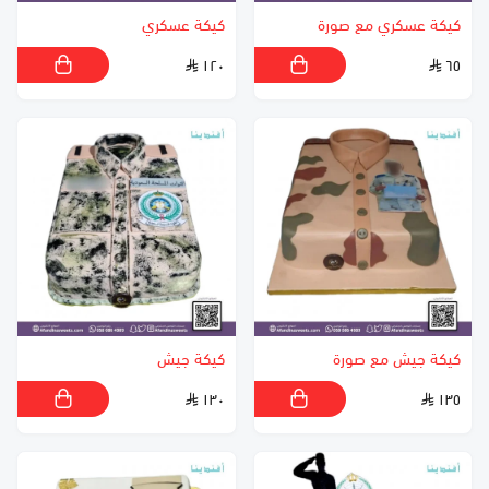
كيكة عسكري مع صورة
كيكة عسكري
١٢٠
٦٥
كيكة جيش مع صورة
كيكة جيش
١٣٠
١٣٥