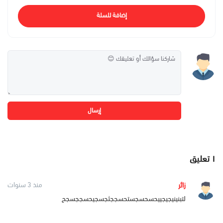
إضافة للسلة
إرسال
١
تعليق
زائر
منذ 3 سنوات
لتبنینیجیجییحسحسجستحسججثجسجیحسججسجح