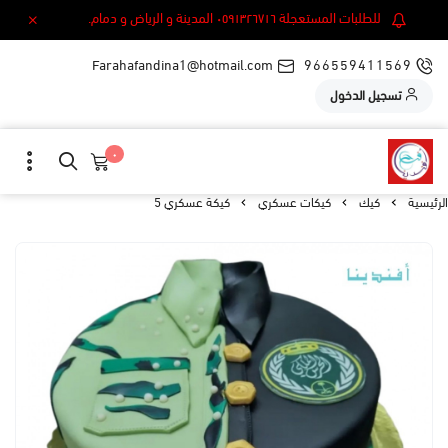
للطلبات المستعجلة ٠٥٩١٣٢٦٧١٦ المدينة و الرياض و دمام.
Farahafandina1@hotmail.com
966559411569
تسجيل الدخول
٠
الرئيسية
كيك
كيكات عسكري
كيكة عسكري 5