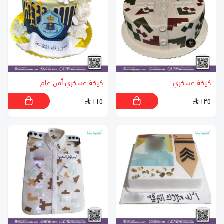
كيكة عسكري
كيكة عسكري أمن عام
١١٥
١٣٥