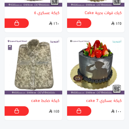
كيك قوات بحرية Cake
كيكة عسكري 6
١٦٠
١٢٥
كيكة عسكري 7 cake
كيكة ضابط cake
١٤٥
١٠٠