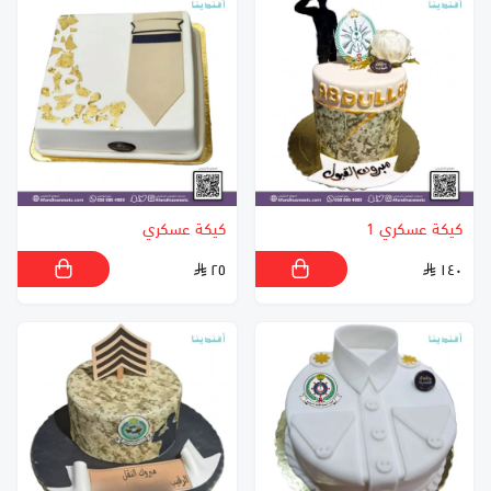
كيكة عسكري 1
كيكة عسكري
٢٥
١٤٠