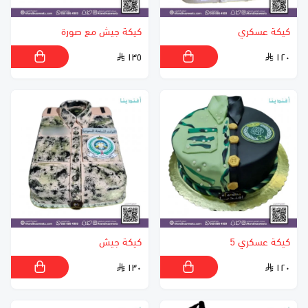
كيكة عسكري
كيكة جيش مع صورة
١٣٥
١٢٠
كيكة عسكري 5
كيكة جيش
١٣٠
١٢٠