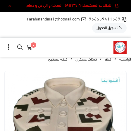
للطلبات المستعجلة ٠٥٩١٣٢٦٧١٦ المدينة و الرياض و دمام.
Farahafandina1@hotmail.com
966559411569
تسجيل الدخول
٠
الرئيسية
كيك
كيكات عسكري
كيكة عسكري