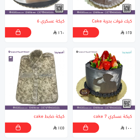
كيك قوات بحرية Cake
كيكة عسكري 6
١٦٠
١٢٥
كيكة عسكري 7 cake
كيكة ضابط cake
١٤٥
١٠٠