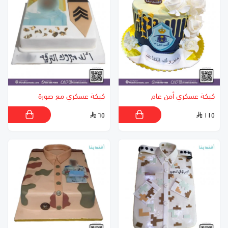
كيكة عسكري أمن عام
كيكة عسكري مع صورة
٦٥
١١٥