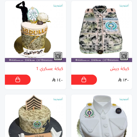
كيكة جيش
كيكة عسكري 1
١٤٠
١٣٠