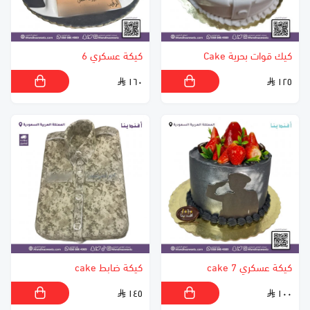
كيك قوات بحرية Cake
كيكة عسكري 6
١٦٠
١٢٥
كيكة عسكري 7 cake
كيكة ضابط cake
١٤٥
١٠٠