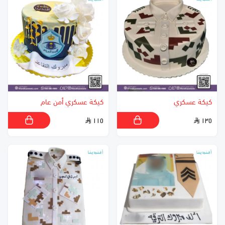
كيكة عسكري
كيكة عسكري أمن عام
١١٥
١٣٥