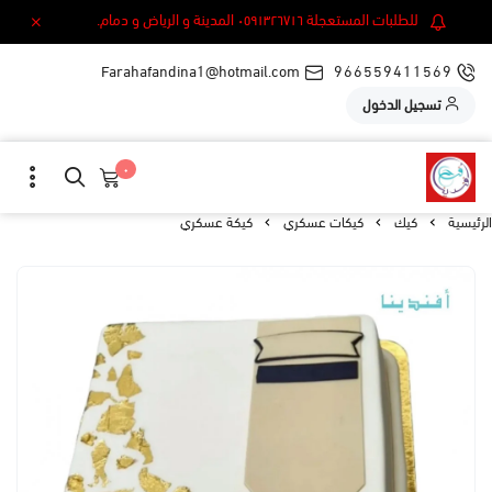
للطلبات المستعجلة ٠٥٩١٣٢٦٧١٦ المدينة و الرياض و دمام.
Farahafandina1@hotmail.com
966559411569
تسجيل الدخول
٠
الرئيسية
كيك
كيكات عسكري
كيكة عسكري