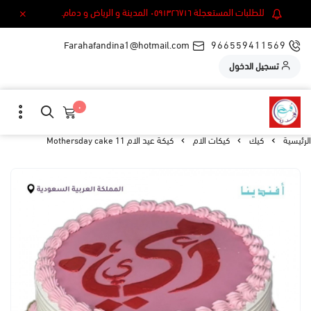
للطلبات المستعجلة ٠٥٩١٣٢٦٧١٦ المدينة و الرياض و دمام.
Farahafandina1@hotmail.com
966559411569
تسجيل الدخول
٠
الرئيسية
كيك
كيكات الام
كيكة عيد الام 11 Mothersday cake