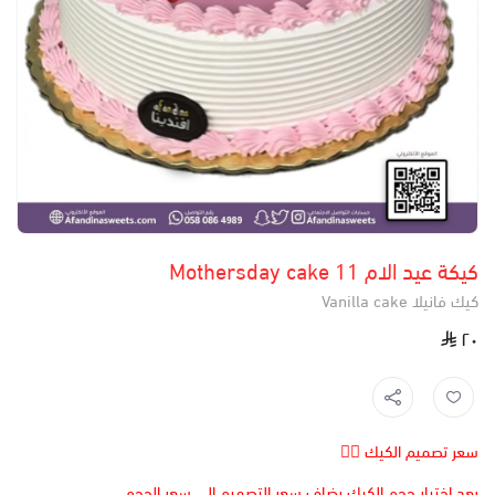
كيكة عيد الام 11 Mothersday cake
كيك فانيلا Vanilla cake
٢٠
سعر تصميم الكيك 👆🏻
بعد اختيار حجم الكيك يضاف سعر التصميم الى سعر الحجم