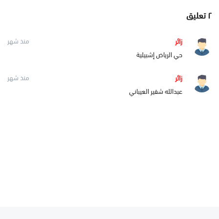
٢
تعليق
زائر
منذ شهر
‏حي الرياض إشبيلية
زائر
منذ شهر
عبدالله شقير العيباني