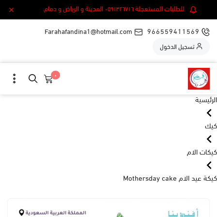
للطلبات المستعجلة ٠٥٩١٣٢٦٧١٦ المدينة و الرياض و دمام.
Farahafandina1@hotmail.com
966559411569
تسجيل الدخول
٠
الرئيسية
كيك
كيكات الام
كيكة عيد الام Mothersday cake