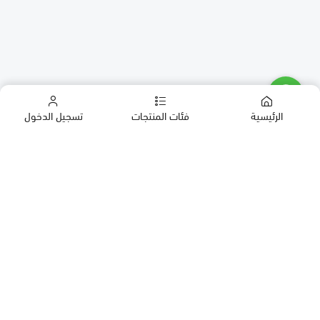
الرئيسية
فئات المنتجات
تسجيل الدخول
كب كيك
كيك
حلويات العيد
معمول