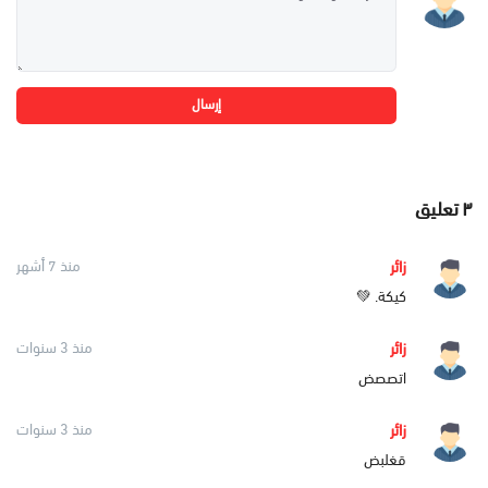
إرسال
٣
تعليق
زائر
منذ 7 أشهر
كيكة. 💚
زائر
منذ 3 سنوات
اتصصض
زائر
منذ 3 سنوات
قغلبض