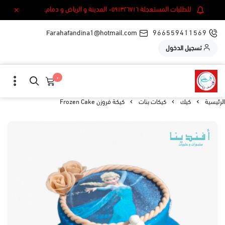
للطلبات المستعجلة ٠٥٩١٣٢٦٧١٦ المدينة و الرياض و دمام.
Farahafandina1@hotmail.com
966559411569
تسجيل الدخول
٠
الرئيسية
كيك
كيكات بنات
كيكة فروزن Frozen Cake