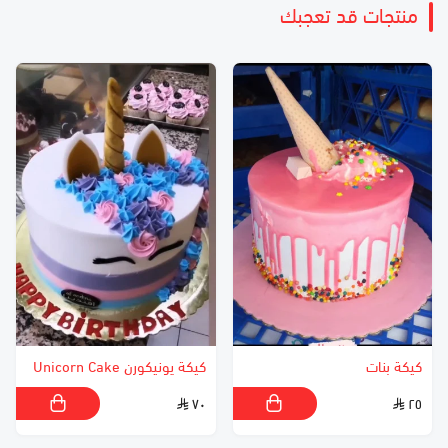
منتجات قد تعجبك
كيكة بنات
كيكة يونيكورن Unicorn Cake
٧٠
٢٥