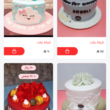
كيكة بنات
كيكة بنات
٩٠
٧٥