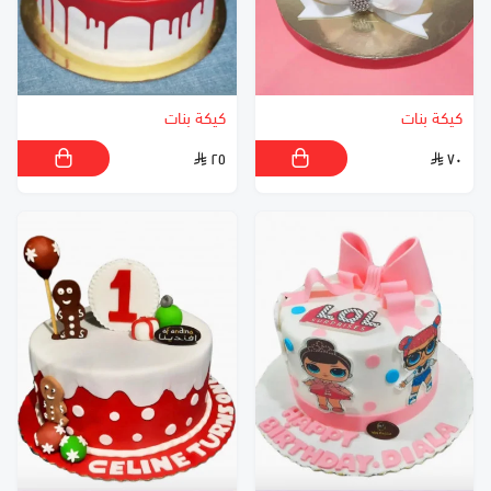
كيكة بنات
كيكة بنات
٢٥
٧٠