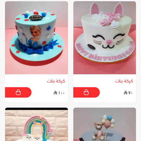
كيكة بنات
كيكة بنات
١٠٠
٧٠