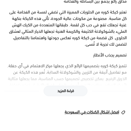
مذاق رائع يجمع بين البساطة والفخامة
تعتبر كيكة كوره من الحلويات المميزة التي تضفي لمسة من الفخامة على
كل مناسبة. مصنوعة من مكونات عالية الجودة، تأتي هذه الكيكة بنكهة
غنية تجعلك تقع في حب كل لقمة. طبقاتها المتعددة من الكيك الهش
المليء بالشوكولاتة الكثيفة والكريمة الغنية تجعلها الخيار المثالي لعشاق
الحلوى. كل قضمة من كيكة كوره تعكس جودتها واهتمامنا بالتفاصيل،
لتضمن لك تجربة لا تُنسى.
تصميم يجذب الأنظار
تتميز كيكة كوره بتصميمها الرائع الذي يجعلها مركز الاهتمام في أي حفلة.
مع تفاصيل أنيقة من التزيين والشوكولاتة المذابة، تُعبر هذه الكيكة عن
الذوق الرفيع. يمكن تخصيص تصميمها حسب المناسبة، مما يجعلها مثالية
لأعياد الميلاد، حفلات التخرج، أو حتى المناسبات العائلية. استمتع بإضافة
قراءة المزيد
لمسة جمالية لطاولة الحلويات الخاصة بك مع هذه الكيكة الاستثنائية.
مثالية لكل الأوقات والمناسبات
افضل اشكال الكيكات في السعودية
سواء كنت تخطط لاحتفال خاص أو ترغب في الاستمتاع بلحظات مميزة مع
الأصدقاء والعائلة، تعتبر كيكة كوره الخيار الأمثل. يمكن تقديمها كتحلية في
المناسبات الرسمية أو كوجبة خفيفة في الاجتماعات. بفضل نكهاتها