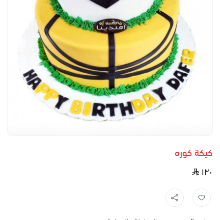
كيكة كوره
١٣٠