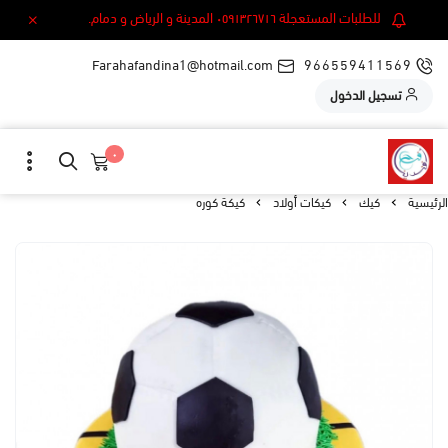
للطلبات المستعجلة ٠٥٩١٣٢٦٧١٦ المدينة و الرياض و دمام.
Farahafandina1@hotmail.com
966559411569
تسجيل الدخول
٠
الرئيسية
كيك
كيكات أولاد
كيكة كوره