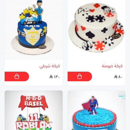
كيكة ضومنة
كيكة شرطي
١٣٠
٨٠