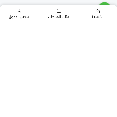
الرئيسية
فئات المنتجات
تسجيل الدخول
كب كيك
كيك
حلويات العيد
معمول
روابط مهمة
بقلاوة
المدونة
حلويات