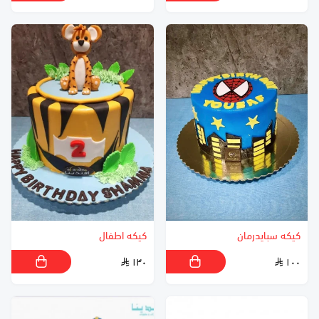
كيكه سبايدرمان
كيكه اطفال
١٣٠
١٠٠