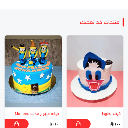
منتجات قد تعجبك
كيكه بطوط
كيكه منيونز Minions cake
١٢٠
١٠٠