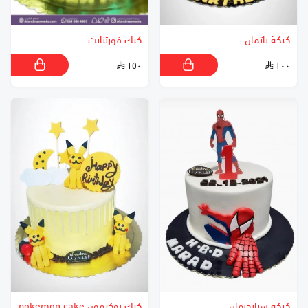
كيكة باتمان
كيك فورتنايت
١٥٠
١٠٠
كيكة سبايدرمان
كيك بوكيمون pokemon cake