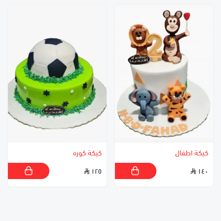
كيكة اطفال
كيكة كوره
١٢٥
١٤٠