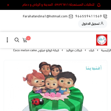
للطلبات المستعجلة ٠٥٩١٣٢٦٧١٦ المدينة و الرياض و دمام.
Farahafandina1@hotmail.com
966559411569
تسجيل الدخول
٠
الرئيسية
كيك
كيكات مواليد
كيكة كوكو ميلون Coco melon cake