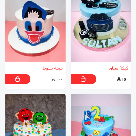
كيكة سياره
كيكه بطوط
١٠٠
١٥٠