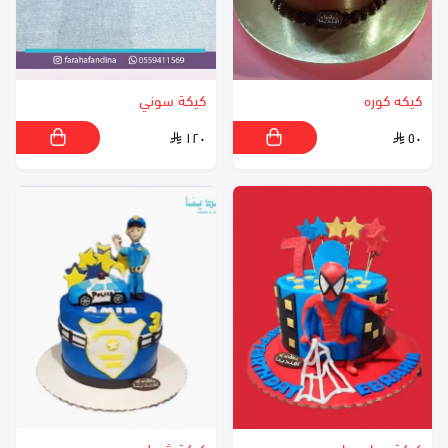
كيكه كوره
كيكة سوني
١٢٠
٥٠