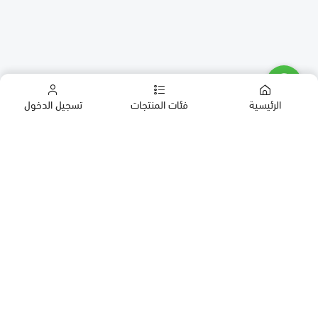
الرئيسية
فئات المنتجات
تسجيل الدخول
كب كيك
كيك
حلويات العيد
معمول
روابط مهمة