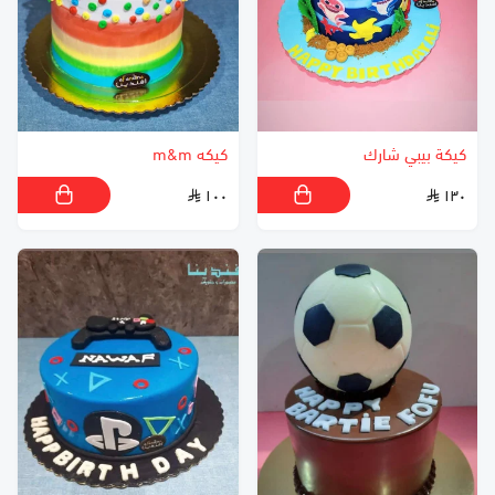
كيكة بيبي شارك
كيكه m&m
١٠٠
١٣٠