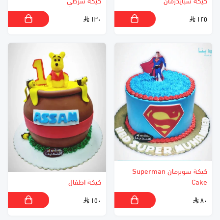
كيكة سبايدرمان
كيكة شرطي
١٣٠
١٢٥
كيكة سوبرمان Superman
Cake
كيكة اطفال
١٥٠
٨٠