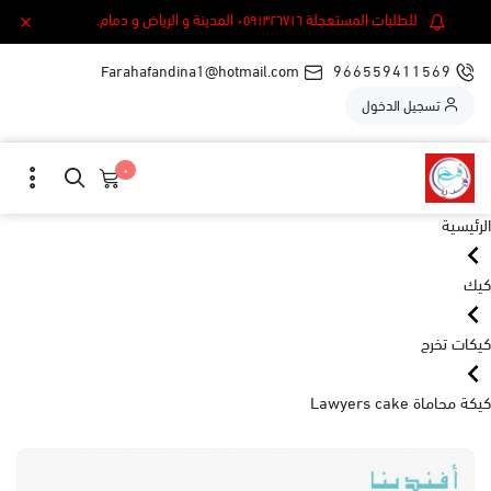
للطلبات المستعجلة ٠٥٩١٣٢٦٧١٦ المدينة و الرياض و دمام.
Farahafandina1@hotmail.com
966559411569
تسجيل الدخول
٠
الرئيسية
كيك
كيكات تخرج
كيكة محاماة Lawyers cake