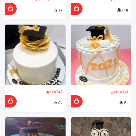
٦٠
١٠٥
كيكة تخرج
كيكة تخرج
٥٠
٧٠