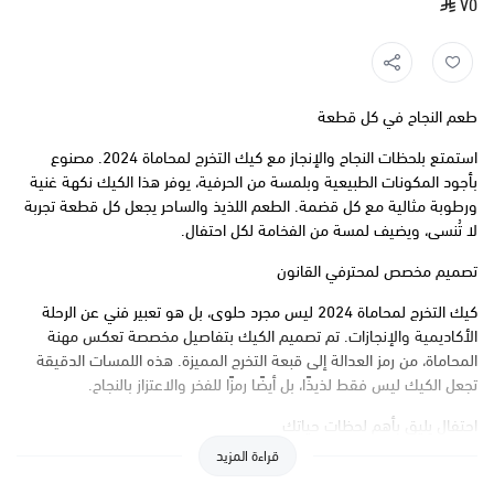
٧٥
طعم النجاح في كل قطعة
استمتع بلحظات النجاح والإنجاز مع كيك التخرج لمحاماة 2024. مصنوع
بأجود المكونات الطبيعية وبلمسة من الحرفية، يوفر هذا الكيك نكهة غنية
ورطوبة مثالية مع كل قضمة. الطعم اللذيذ والساحر يجعل كل قطعة تجربة
لا تُنسى، ويضيف لمسة من الفخامة لكل احتفال.
تصميم مخصص لمحترفي القانون
كيك التخرج لمحاماة 2024 ليس مجرد حلوى، بل هو تعبير فني عن الرحلة
الأكاديمية والإنجازات. تم تصميم الكيك بتفاصيل مخصصة تعكس مهنة
المحاماة، من رمز العدالة إلى قبعة التخرج المميزة. هذه اللمسات الدقيقة
تجعل الكيك ليس فقط لذيذًا، بل أيضًا رمزًا للفخر والاعتزاز بالنجاح.
احتفال يليق بأهم لحظات حياتك
قراءة المزيد
سواء كنت تحتفل بتخرجك أو بتخرج أحد أحبائك، فإن كيك التخرج لمحاماة
2024 هو الخيار المثالي. يمكن تخصيص الكيك بألوان وشعارات معينة