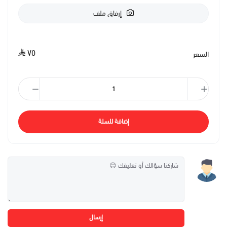
إرفاق ملف
٧٥
السعر
إضافة للسلة
إرسال