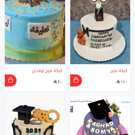
كيكة تخرج
كيكة تخرج اولادي
٤٠
١١٠