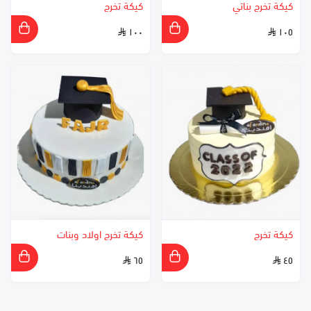
كيكة تخرج بناتي
كيكة تخرج
١٠٠
١٠٥
كيكة تخرج
كيكة تخرج اولاد وبنات
٦٥
٤٥