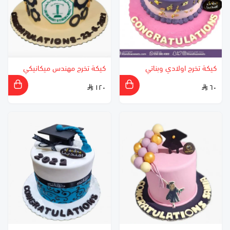
كيكة تخرج اولادي وبناتي
كيكة تخرج مهندس ميكانيكي
١٢٠
٦٠